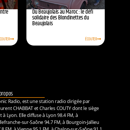
entre
Du Beaujolais au Maroc : le défi
solidaire des Blondinettes du
Beaujolais
COUTER
ÉCOUTER
propos
nic Radio, est une station radio dirigée par
urent CHABBAT et Charles COUTY dont le siège
t à Lyon. Elle diffuse à Lyon 98.4 FM, à
llefranche-sur-Saône 94.7 FM, à Bourgoin-Jallieu
.8 FM, à Vienne 95.1 FM, à Chalon-sur-Saône 91.1