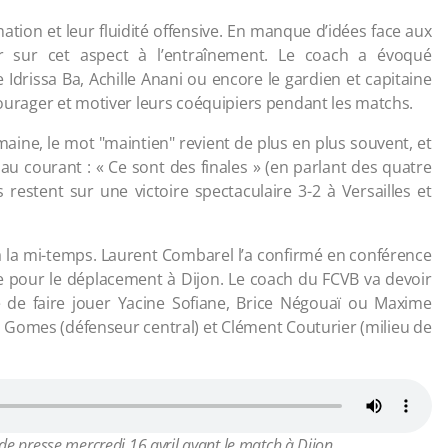
mation et leur fluidité offensive. En manque d’idées face aux
er sur cet aspect à l’entraînement. Le coach a évoqué
Idrissa Ba, Achille Anani ou encore le gardien et capitaine
ncourager et motiver leurs coéquipiers pendant les matchs.
maine, le mot "maintien" revient de plus en plus souvent, et
 courant : « Ce sont des finales » (en parlant des quatre
restent sur une victoire spectaculaire 3-2 à Versailles et
à la mi-temps. Laurent Combarel l’a confirmé en conférence
le pour le déplacement à Dijon. Le coach du FCVB va devoir
 de faire jouer Yacine Sofiane, Brice Négouaï ou Maxime
us Gomes (défenseur central) et Clément Couturier (milieu de
e presse mercredi 16 avril avant le match à Dijon