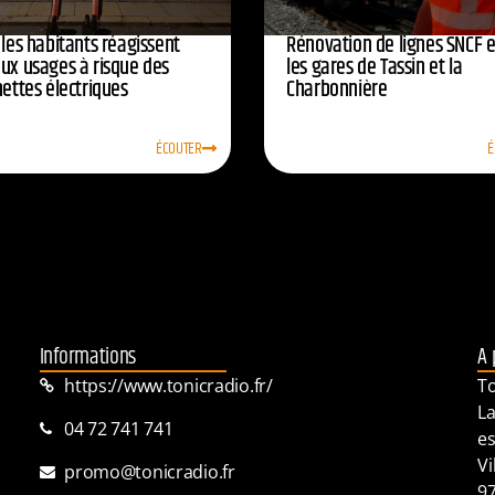
 les habitants réagissent
Rénovation de lignes SNCF 
aux usages à risque des
les gares de Tassin et la
nettes électriques
Charbonnière
ÉCOUTER
É
Informations
A 
https://www.tonicradio.fr/
To
La
04 72 741 741
es
Vi
promo@tonicradio.fr
97