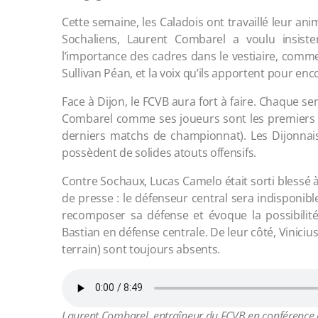
Cette semaine, les Caladois ont travaillé leur ani
Sochaliens, Laurent Combarel a voulu insist
l’importance des cadres dans le vestiaire, comme 
Sullivan Péan, et la voix qu’ils apportent pour e
Face à Dijon, le FCVB aura fort à faire. Chaque se
Combarel comme ses joueurs sont les premiers au
derniers matchs de championnat). Les Dijonnais 
possèdent de solides atouts offensifs.
Contre Sochaux, Lucas Camelo était sorti blessé 
de presse : le défenseur central sera indisponib
recomposer sa défense et évoque la possibilité
Bastian en défense centrale. De leur côté, Vinici
terrain) sont toujours absents.
Laurent Combarel, entraîneur du FCVB en conférence d