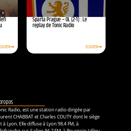
défi
Sparta Prague – OL (2-1) : Le
u
replay de Tonic Radio
COUTER
ÉCOUTER
propos
nic Radio, est une station radio dirigée par
urent CHABBAT et Charles COUTY dont le siège
t à Lyon. Elle diffuse à Lyon 98.4 FM, à
llefranche-sur-Saône 94.7 FM, à Bourgoin-Jallieu