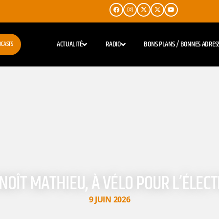
ACTUALITÉ
RADIO
BONS PLANS / BONNES ADRES
DCASTS
NOÎT MATHIEU, À VÉLO POUR L’ÉLECT
9 JUIN 2026