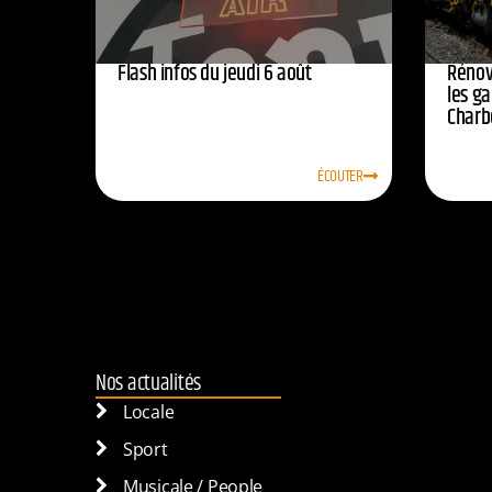
Flash infos du jeudi 6 août
Rénov
les ga
Charb
ÉCOUTER
Nos actualités
Locale
Sport
Musicale / People