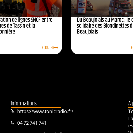
ation de lignes SNCF entre
Du Beaujolais au Maroc : le 
res de Tassin et la
solidaire des Blondinettes d
onnière
Beaujolais
ÉCOUTER
É
Informations
A 
https://www.tonicradio.fr/
To
La
04 72 741 741
es
Vi