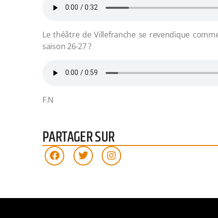
Le théâtre de Villefranche se revendique comme 
saison 26-27 ?
F.N
PARTAGER SUR