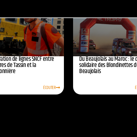
ation de lignes SNCF entre
Du Beaujolais au Maroc : le 
res de Tassin et la
solidaire des Blondinettes d
onnière
Beaujolais
ÉCOUTER
É