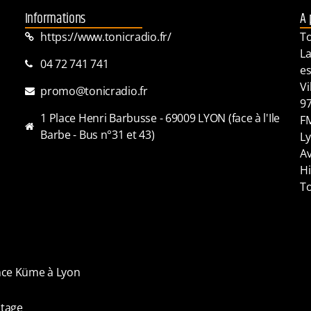
Informations
A 
https://www.tonicradio.fr/
To
La
04 72 741 741
es
Vi
promo@tonicradio.fr
97
1 Place Henri Barbusse - 69009 LYON (face à l'Ile
FM
Barbe - Bus n°31 et 43)
Ly
Av
Hi
To
ence Küme à Lyon
tage