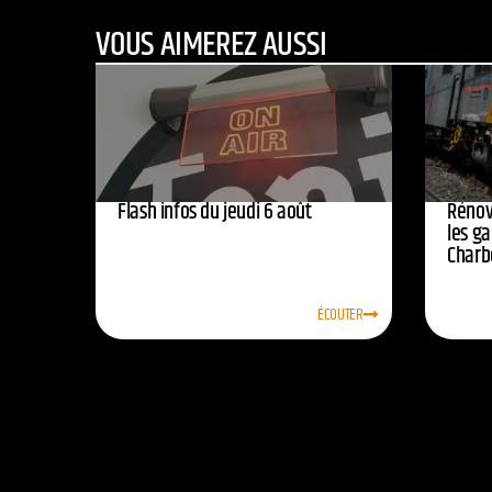
VOUS AIMEREZ AUSSI
Flash infos du jeudi 6 août
Rénov
les ga
Charb
ÉCOUTER