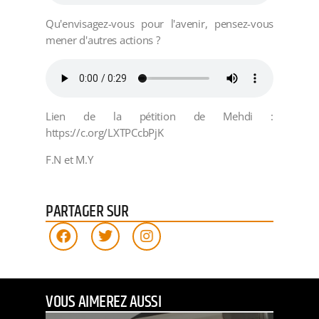
Qu'envisagez-vous pour l'avenir, pensez-vous
mener d'autres actions ?
Lien de la pétition de Mehdi :
https://c.org/LXTPCcbPjK
F.N et M.Y
PARTAGER SUR
VOUS AIMEREZ AUSSI