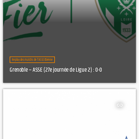
Replay des matchs de l'AS St Etienne
Grenoble – ASSE (27e journée de Ligue 2) : 0-0
insert_link