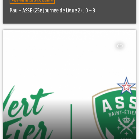
Replay des matchs de l'AS St Etienne
Pau – ASSE (25e journée de Ligue 2) : 0 – 3
insert_link