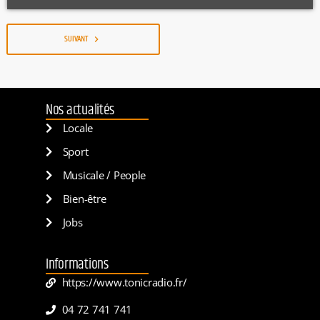
SUIVANT
navigate_next
Nos actualités
Locale
Sport
Musicale / People
Bien-être
Jobs
Informations
https://www.tonicradio.fr/
04 72 741 741