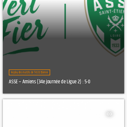
Replay des matchs de l'AS St Etienne
ASSE – Amiens (34e journée de Ligue 2) : 5-0
insert_link