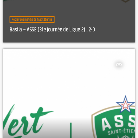
Replay des matchs de l'AS St Etienne
Bastia – ASSE (31e journée de Ligue 2) : 2-0
insert_link