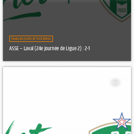
Replay des matchs de l'AS St Etienne
ASSE – Laval (24e journée de Ligue 2) : 2-1
insert_link