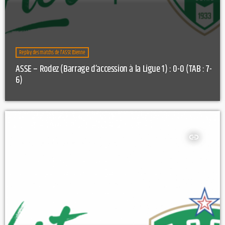
Replay des matchs de l'AS St Etienne
ASSE – Rodez (Barrage d’accession à la Ligue 1) : 0-0 (TAB : 7-
6)
insert_link