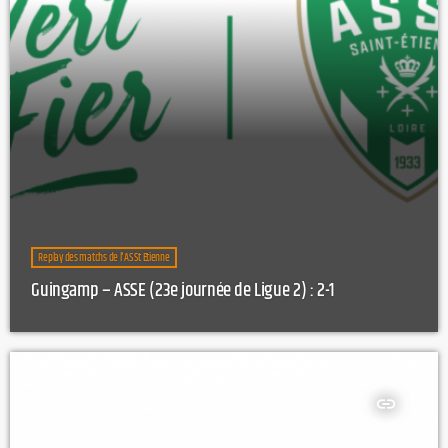
Replay des matchs de l'AS St Etienne
Guingamp – ASSE (23e journée de Ligue 2) : 2-1
insert_link