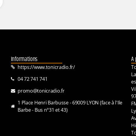
Informations
A 
https://www.tonicradio.fr/
To
La
04 72 741 741
es
Vi
promo@tonicradio.fr
97
1 Place Henri Barbusse - 69009 LYON (face à l'Ile
FM
Barbe - Bus n°31 et 43)
Ly
Av
Hi
To