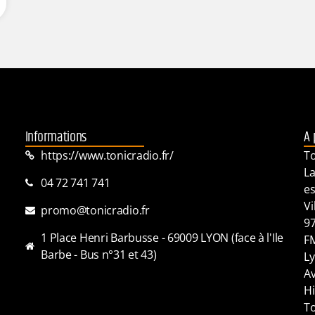
Informations
A 
https://www.tonicradio.fr/
To
La
04 72 741 741
es
Vi
promo@tonicradio.fr
97
1 Place Henri Barbusse - 69009 LYON (face à l'Ile
FM
Barbe - Bus n°31 et 43)
Ly
Av
Hi
To