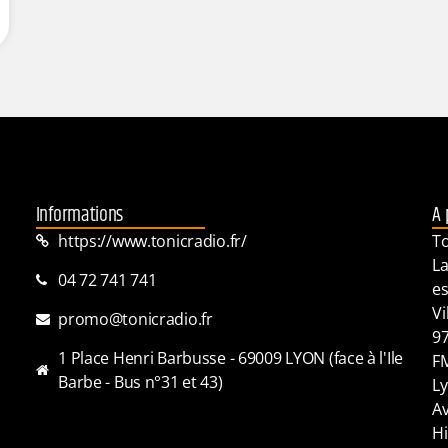
Informations
A 
https://www.tonicradio.fr/
To
La
04 72 741 741
es
Vi
promo@tonicradio.fr
97
1 Place Henri Barbusse - 69009 LYON (face à l'Ile
FM
Barbe - Bus n°31 et 43)
Ly
Av
Hi