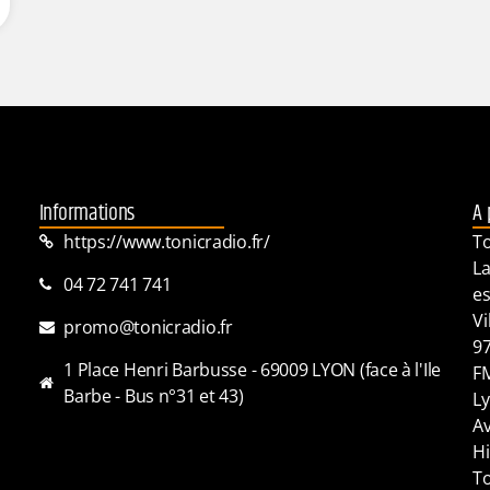
Informations
A 
https://www.tonicradio.fr/
To
La
04 72 741 741
es
Vi
promo@tonicradio.fr
97
1 Place Henri Barbusse - 69009 LYON (face à l'Ile
FM
Barbe - Bus n°31 et 43)
Ly
Av
Hi
To