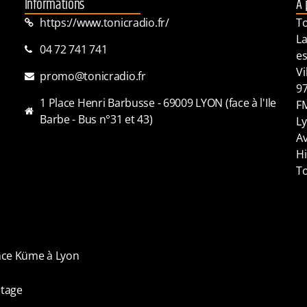
Informations
A 
https://www.tonicradio.fr/
To
La
04 72 741 741
es
Vi
promo@tonicradio.fr
97
1 Place Henri Barbusse - 69009 LYON (face à l'Ile
FM
Barbe - Bus n°31 et 43)
Ly
Av
Hi
To
ence Küme à Lyon
tage