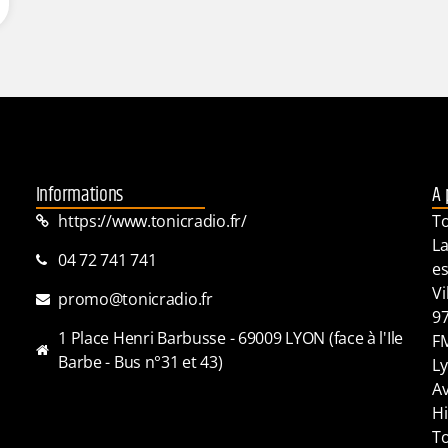
Informations
A 
https://www.tonicradio.fr/
To
La
04 72 741 741
es
Vi
promo@tonicradio.fr
97
1 Place Henri Barbusse - 69009 LYON (face à l'Ile
FM
Barbe - Bus n°31 et 43)
Ly
Av
Hi
To