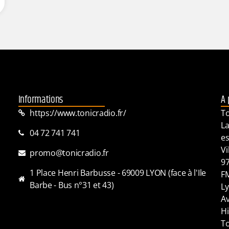
Informations
A 
https://www.tonicradio.fr/
To
La
04 72 741 741
es
Vi
promo@tonicradio.fr
97
1 Place Henri Barbusse - 69009 LYON (face à l'Ile
FM
Barbe - Bus n°31 et 43)
Ly
Av
Hi
To