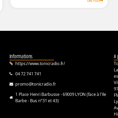
LIRE PLUS
Informations
A 
https://www.tonicradio.fr/
To
La
04 72 741 741
es
Vi
promo@tonicradio.fr
97
1 Place Henri Barbusse - 69009 LYON (face à l'Ile
FM
Barbe - Bus n°31 et 43)
Ly
Av
Hi