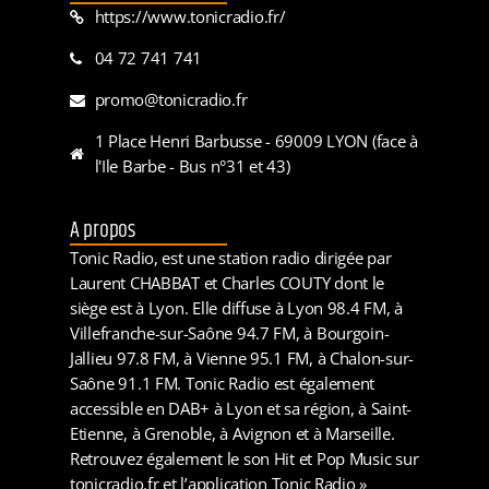
https://www.tonicradio.fr/
04 72 741 741
promo@tonicradio.fr
1 Place Henri Barbusse - 69009 LYON (face à
l'Ile Barbe - Bus n°31 et 43)
A propos
Tonic Radio, est une station radio dirigée par
Laurent CHABBAT et Charles COUTY dont le
siège est à Lyon. Elle diffuse à Lyon 98.4 FM, à
Villefranche-sur-Saône 94.7 FM, à Bourgoin-
Jallieu 97.8 FM, à Vienne 95.1 FM, à Chalon-sur-
Saône 91.1 FM. Tonic Radio est également
accessible en DAB+ à Lyon et sa région, à Saint-
Etienne, à Grenoble, à Avignon et à Marseille.
Retrouvez également le son Hit et Pop Music sur
tonicradio.fr et l’application Tonic Radio »