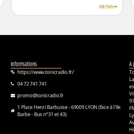
LIRE PLUS
Informations
A 
https://www.tonicradio.fr/
To
La
04 72 741 741
es
Vi
promo@tonicradio.fr
97
1 Place Henri Barbusse - 69009 LYON (face à l'Ile
FM
Barbe - Bus n°31 et 43)
Ly
Av
Hi