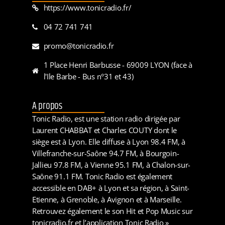
https://www.tonicradio.fr/
04 72 741 741
promo@tonicradio.fr
1 Place Henri Barbusse - 69009 LYON (face à
l'Ile Barbe - Bus n°31 et 43)
A propos
Tonic Radio, est une station radio dirigée par
Laurent CHABBAT et Charles COUTY dont le
siège est à Lyon. Elle diffuse à Lyon 98.4 FM, à
Villefranche-sur-Saône 94.7 FM, à Bourgoin-
Jallieu 97.8 FM, à Vienne 95.1 FM, à Chalon-sur-
Saône 91.1 FM. Tonic Radio est également
accessible en DAB+ à Lyon et sa région, à Saint-
Etienne, à Grenoble, à Avignon et à Marseille.
Retrouvez également le son Hit et Pop Music sur
tonicradio.fr et l’application Tonic Radio »