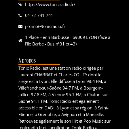
https://www.tonicradio.fr/
04 72 741 741
promo@tonicradio.fr
1 Place Henri Barbusse - 69009 LYON (face à
l'Ile Barbe - Bus n°31 et 43)
A propos
Tonic Radio, est une station radio dirigée par
Laurent CHABBAT et Charles COUTY dont le
siège est à Lyon. Elle diffuse à Lyon 98.4 FM, à
Villefranche-sur-Saône 94.7 FM, à Bourgoin-
Jallieu 97.8 FM, à Vienne 95.1 FM, à Chalon-sur-
Saône 91.1 FM. Tonic Radio est également
accessible en DAB+ à Lyon et sa région, à Saint-
Etienne, à Grenoble, à Avignon et à Marseille.
Retrouvez également le son Hit et Pop Music sur
tonicradio.fr et l’application Tonic Radio »