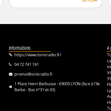
LIRE PLUS
Informations
A 
https://www.tonicradio.fr/
To
La
04 72 741 741
es
Vi
promo@tonicradio.fr
97
1 Place Henri Barbusse - 69009 LYON (face à l'Ile
FM
Barbe - Bus n°31 et 43)
Ly
Av
Hi
To