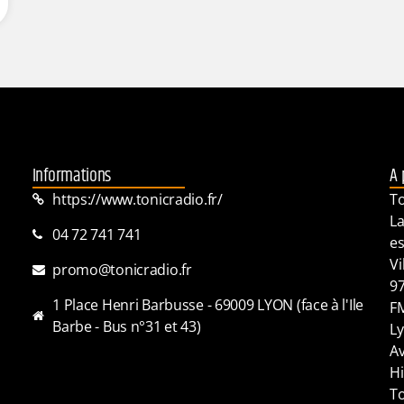
Informations
A 
https://www.tonicradio.fr/
To
La
04 72 741 741
es
Vi
promo@tonicradio.fr
97
1 Place Henri Barbusse - 69009 LYON (face à l'Ile
FM
Barbe - Bus n°31 et 43)
Ly
Av
Hi
To