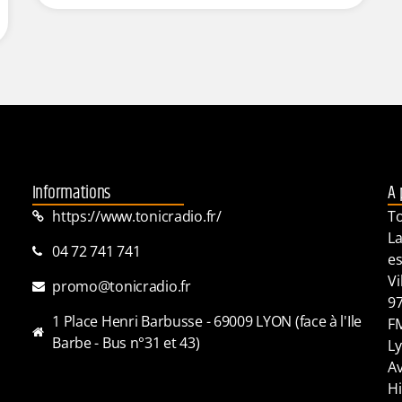
Informations
A 
https://www.tonicradio.fr/
To
La
04 72 741 741
es
Vi
promo@tonicradio.fr
97
1 Place Henri Barbusse - 69009 LYON (face à l'Ile
FM
Barbe - Bus n°31 et 43)
Ly
Av
Hi