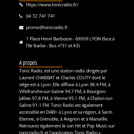
https://www.tonicradio.fr/
04 72 741 741
promo@tonicradio.fr
1 Place Henri Barbusse - 69009 LYON (face à
l'Ile Barbe - Bus n°31 et 43)
A propos
Tonic Radio, est une station radio dirigée par
Laurent CHABBAT et Charles COUTY dont le
siège est à Lyon. Elle diffuse à Lyon 98.4 FM, à
Villefranche-sur-Saône 94.7 FM, à Bourgoin-
Jallieu 97.8 FM, à Vienne 95.1 FM, à Chalon-sur-
Saône 91.1 FM. Tonic Radio est également
accessible en DAB+ à Lyon et sa région, à Saint-
Etienne, à Grenoble, à Avignon et à Marseille.
Retrouvez également le son Hit et Pop Music sur
tonicradio.fr et l’application Tonic Radio »