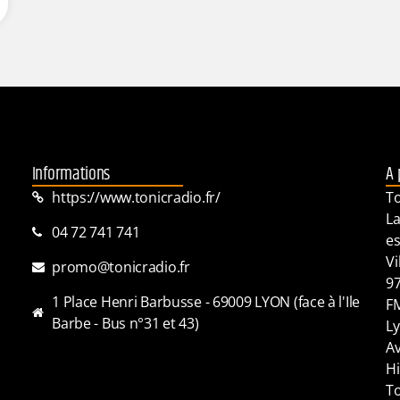
Informations
A 
https://www.tonicradio.fr/
To
La
04 72 741 741
es
Vi
promo@tonicradio.fr
97
1 Place Henri Barbusse - 69009 LYON (face à l'Ile
FM
Barbe - Bus n°31 et 43)
Ly
Av
Hi
To