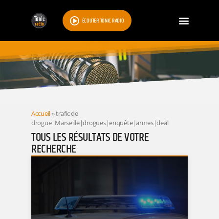
ÉCOUTER TONIC RADIO
RESULTATS
Accueil
»
trafic de
drogue|Marseille|drogues|enquête|armes|deal
TOUS LES RÉSULTATS DE VOTRE
RECHERCHE