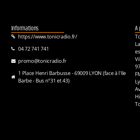
Informations
A 
https://www.tonicradio.fr/
To
La
04 72 741 741
es
Vi
promo@tonicradio.fr
97
1 Place Henri Barbusse - 69009 LYON (face à l'Ile
FM
Barbe - Bus n°31 et 43)
Ly
Av
Hi
To