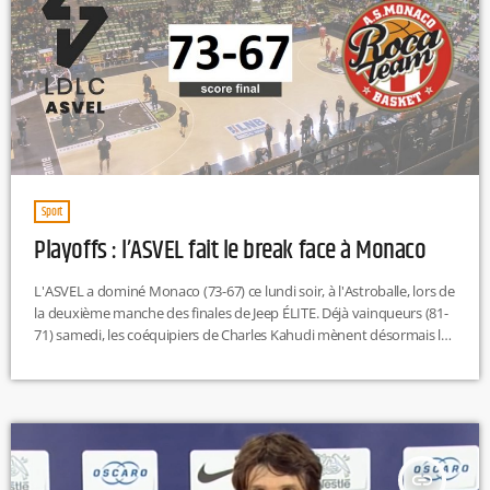
Sport
Playoffs : l’ASVEL fait le break face à Monaco
L'ASVEL a dominé Monaco (73-67) ce lundi soir, à l'Astroballe, lors de
la deuxième manche des finales de Jeep ÉLITE. Déjà vainqueurs (81-
71) samedi, les coéquipiers de Charles Kahudi mènent désormais la
série 2-0 et ne sont plus qu'à une victoire d'un 19e titre de
champion de France. Impressionnants défensivement, les
Villeurbannais ont totalement muselé les Monégasques -
méconnaissables - en première période, tout en se montrant
efficaces face au […]
insert_link