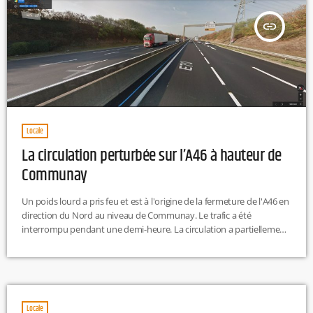
insert_link
Locale
La circulation perturbée sur l’A46 à hauteur de
Communay
Un poids lourd a pris feu et est à l'origine de la fermeture de l'A46 en
direction du Nord au niveau de Communay. Le trafic a été
interrompu pendant une demi-heure. La circulation a partiellement
repris sur une des deux voies mais la situation reste compliquée.
https://twitter.com/A46Trafic/status/1140606635485880320
https://twitter.com/A46Trafic/status/1140615040116166657
Locale