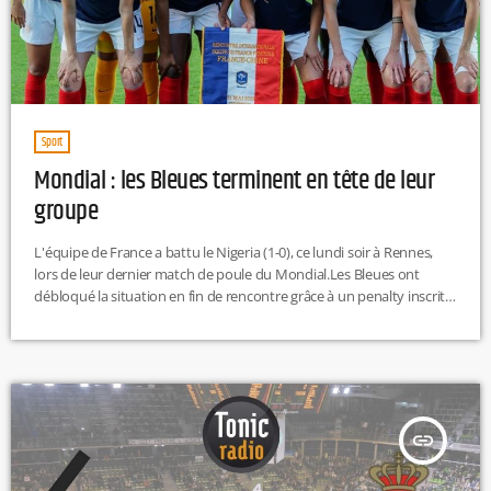
Sport
Mondial : les Bleues terminent en tête de leur
groupe
L'équipe de France a battu le Nigeria (1-0), ce lundi soir à Rennes,
lors de leur dernier match de poule du Mondial.Les Bleues ont
débloqué la situation en fin de rencontre grâce à un penalty inscrit
par Wendie Renard (79'). La capitaine de l'OL a dû s'y reprendre à
deux fois. Alors qu'elle avait trouvé le poteau sur sa première
tentative, l'arbitre a demandé à ce que le penalty soit […]
insert_link