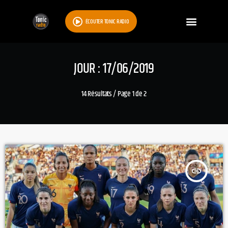
ÉCOUTER TONIC RADIO
JOUR : 17/06/2019
14 Résultats / Page 1 de 2
insert_link