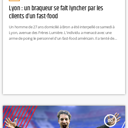
Lyon : un braqueur se fait lyncher par les
clients d’un fast-food
Un homme de 27 ans domicilié à Bron a été interpellé ce samedi à
Lyon, avenue des Frères Lumière. L'individu a menacé avec une
arme de poing le personnel d'un fast-food américain. Il a tenté de
prendre la fuite avec son scooter qui n'a pas démarré.Les clients de
l'établissement se sont eux-mêmes chargés de rattraper et
désarmer l'agresseur. Ils lui ont également porté des coups. Compte
tenu de ses blessures, […]
insert_link