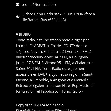
promo@tonicradio.fr
1 Place Henri Barbusse - 69009 LYON (face à
l'Ile Barbe - Bus n°31 et 43)
A propos
Tonic Radio, est une station radio dirigée par
Laurent CHABBAT et Charles COUTY dont le
siège est à Lyon. Elle diffuse à Lyon 98.4 FM, à
Villefranche-sur-Saône 94.7 FM, à Bourgoin-
Jallieu 97.8 FM, à Vienne 95.1 FM, à Chalon-sur-
Saône 91.1 FM. Tonic Radio est également
accessible en DAB+ à Lyon et sa région, à Saint-
Etienne, à Grenoble, à Avignon et à Marseille.
Retrouvez également le son Hit et Pop Music sur
tonicradio.fr et l’application Tonic Radio »
Copyright © 2024
Tonic radio
Site réalisé par l'agence Küme à Lyon