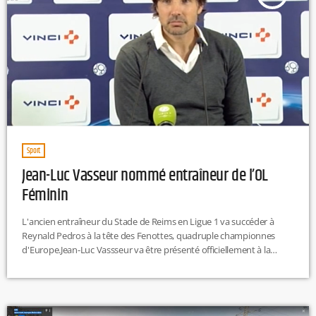
Sport
Jean-Luc Vasseur nommé entraîneur de l’OL
Féminin
L'ancien entraîneur du Stade de Reims en Ligue 1 va succéder à
Reynald Pedros à la tête des Fenottes, quadruple championnes
d'Europe.Jean-Luc Vassseur va être présenté officiellement à la
presse ce mardi (15h30), en présence de Jean-Michel Aulas.
https://twitter.com/OLfeminin/status/1140628497385381888 Passé
par Créteil, Reims et le Paris FC, le technicien reste sur une saison
blanche depuis son éviction de Châteauroux en octobre 2018.