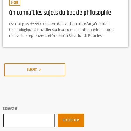
Locale
On connaît les sujets du bac de philosophie
Ils sont plus de 550 000 candidats au baccalauréat général et
technologique à travailler sur leur sujet de philosophie. Le coup
d'envoi des épreuves a été donné à 8h ce lundi. Pour les
scientifiques, filière la plus représentée, les deux sujets de
dissertation sont « La pluralité des cultures fait-elle obstacle à l’unité
du genre humain ? » et « Reconnaître ses devoirs, est-ce renoncer à
sa liberté ? ». […]
SUIVANT
navigate_next
Rechercher
RECHERCHER