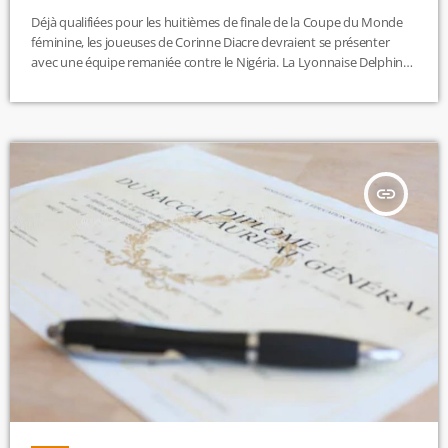
Déjà qualifiées pour les huitièmes de finale de la Coupe du Monde
féminine, les joueuses de Corinne Diacre devraient se présenter
avec une équipe remaniée contre le Nigéria. La Lyonnaise Delphine
Cascarino devrait faire son retour dans le 11 de départ. Elle s'était
montrée à son avantage lors du match d'ouverture contre la Corée
du Sud. Selon la composition probable, Sarah Bouhaddi devrait
garder sa place dans les cages. Les […]
insert_link