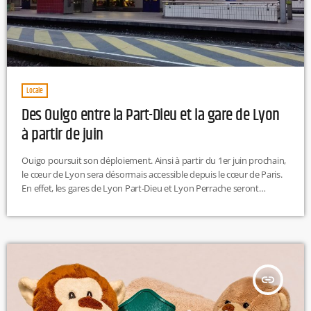
Locale
Des Ouigo entre la Part-Dieu et la gare de Lyon
à partir de juin
Ouigo poursuit son déploiement. Ainsi à partir du 1er juin prochain,
le cœur de Lyon sera désormais accessible depuis le cœur de Paris.
En effet, les gares de Lyon Part-Dieu et Lyon Perrache seront
desservies, depuis Paris Gare de Lyon. Les billets seront en vente
pour les trajets au départ ou à l’arrivée de ces 2 gares dès le mois de
mars 2020. Comptez 16 € pour les adultes et […]
insert_link