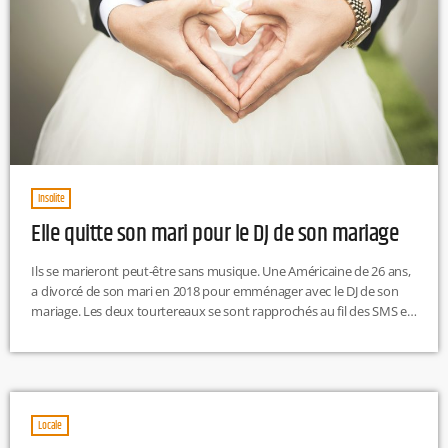
Insolite
Elle quitte son mari pour le DJ de son mariage
Ils se marieront peut-être sans musique. Une Américaine de 26 ans,
a divorcé de son mari en 2018 pour emménager avec le DJ de son
mariage. Les deux tourtereaux se sont rapprochés au fil des SMS et
ont fini par demander le divorce à leurs conjoints respectifs pour
s’installer ensemble, quelques mois plus tard. "Mon ex était accro à
un jeu vidéo qui étaient devenus sa vie, et je n’existais pas […]
Locale