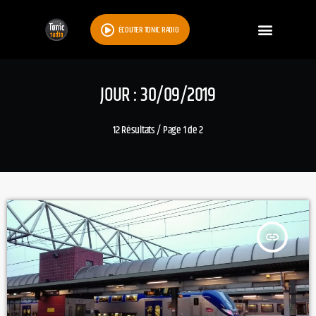
ÉCOUTER TONIC RADIO
JOUR : 30/09/2019
12 Résultats / Page 1 de 2
insert_link