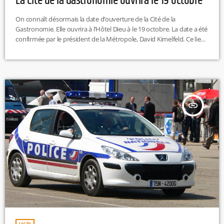
La Cité de la Gastronomie ouvrira le 19 octobre
On connaît désormais la date d’ouverture de la Cité de la
Gastronomie. Elle ouvrira à l’Hôtel Dieu à le 19 octobre. La date a été
confirmée par le président de la Métropole, David Kimelfeld. Ce lieu
unique combinera musée, centre culturel, lieu de vie et
d'innovations. La Cité de la Gastronomie s'installe sur 4 étages et 4
000 m². Les visiteurs pourront assister à des ateliers culinaires,
des démonstrations, des résidences de chefs, […]
insert_link