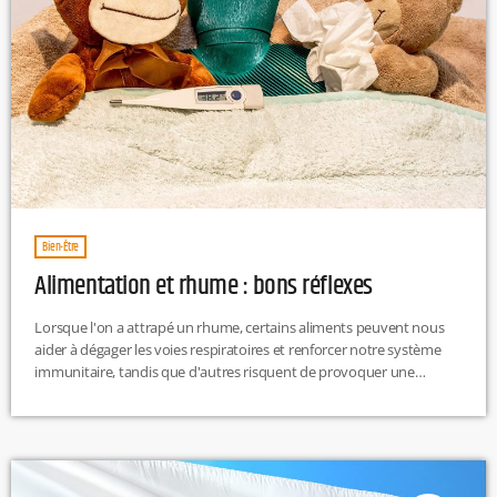
Bien-Être
Alimentation et rhume : bons réflexes
Lorsque l'on a attrapé un rhume, certains aliments peuvent nous
aider à dégager les voies respiratoires et renforcer notre système
immunitaire, tandis que d'autres risquent de provoquer une
inflammation et d'aggraver les symptômes. Notons donc qu'il faut
éviter le sucre (bonbons, boissons sucrées,...), celui-ci peut causer
une inflammation et affaiblir les globules blancs essentiels pour
combattre les infections. Vous rêvez de tartines beurrées ou d'une
bonne assiette de pâtes ? […]