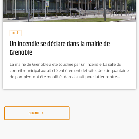
Locale
Un incendie se déclare dans la mairie de
Grenoble
La mairie de Grenoble a été touchée par un incendie. La salle du
conseil municipal aurait été entièrement détruite. Une cinquantaine
de pompiers ont été mobilisés dans la nuit pour lutter contre
l'incendie. Les causes du sinistre ne sont, pour l'heure, pas connues.
Une enquête a été ouverte.
https://twitter.com/VilledeGrenoble/status/1178535322977787904
SUIVANT
navigate_next