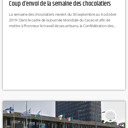
Coup d’envoi de la semaine des chocolatiers
La semaine des chocolatiers revient du 30 septembre au 6 octobre
2019 ! Dans le cadre de la Journée Mondiale du Cacao et afin de
mettre à l’honneur le travail de ses artisans, la Confédération des
Chocolatiers Confiseurs de France organise une semaine dédiée à
l’univers du chocolat. Cette année, les artisans chocolatiers
proposent au public de faire découvrir leur savoir-faire et la qualité
de leurs produits autour du thème […]
insert_link