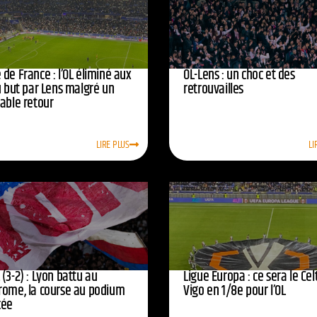
de France : l’OL éliminé aux
OL-Lens : un choc et des
u but par Lens malgré un
retrouvailles
yable retour
LIRE PLUS
LI
(3-2) : Lyon battu au
Ligue Europa : ce sera le Cel
rome, la course au podium
Vigo en 1/8e pour l’OL
cée