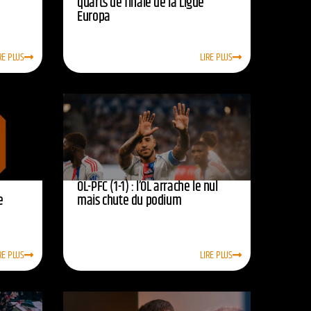
quarts de finale de la Ligue
Europa
RE PLUS
LIRE PLUS
OL-PFC (1-1) : l’OL arrache le nul
e
mais chute du podium
RE PLUS
LIRE PLUS