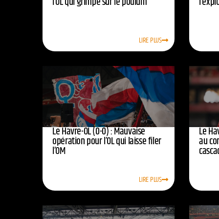
l’OL qui grimpe sur le podium
l’expl
LIRE PLUS
Le Havre-OL (0-0) : Mauvaise
Le Hav
opération pour l’OL qui laisse filer
au co
l’OM
casca
LIRE PLUS