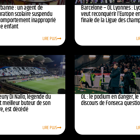
urbanne : un agent de
Barcelone – OL Lyonnes : Ly
uration scolaire suspendu
veut reconquérir l’Europe e
comportement inapproprié
finale de la Ligue des cham
ne enfant
LIRE PLUS
LI
leury Di Nallo, légende du
OL : le podium en danger, le
t meilleur buteur de son
discours de Fonseca questi
re, est décédé
LIRE PLUS
LI