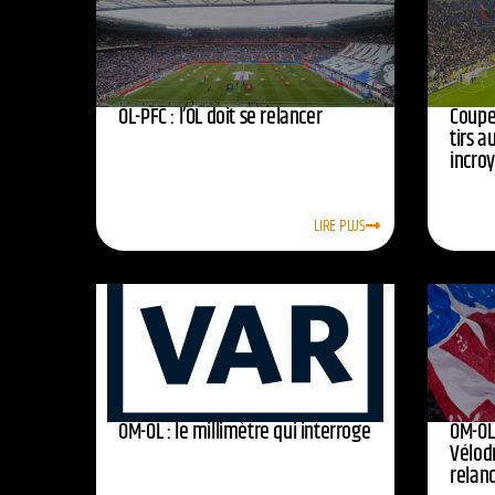
OL-PFC : l’OL doit se relancer
Coupe 
tirs a
incro
LIRE PLUS
OM-OL : le millimètre qui interroge
OM-OL 
Vélod
relan