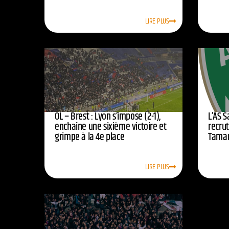
LIRE PLUS
OL – Brest : Lyon s’impose (2-1),
L’AS 
enchaîne une sixième victoire et
recrut
grimpe à la 4e place
Tamar
LIRE PLUS