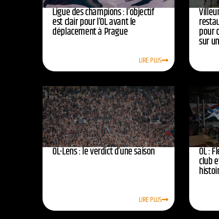
Ligue des champions : l’objectif
Ville
est clair pour l’OL avant le
resta
déplacement à Prague
pour 
sur u
LIRE PLUS
OL-Lens : le verdict d’une saison
OL : F
club e
histoi
LIRE PLUS