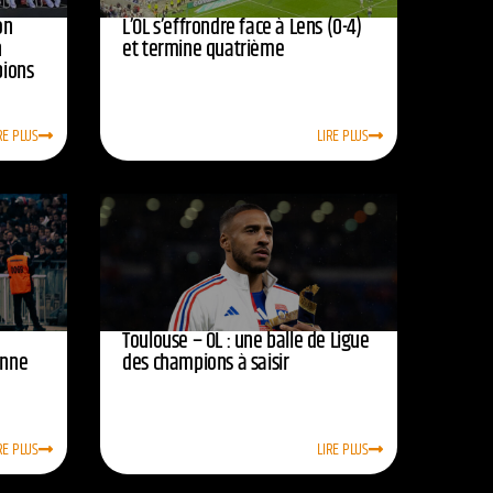
on
L’OL s’effrondre face à Lens (0-4)
n
et termine quatrième
pions
RE PLUS
LIRE PLUS
Toulouse – OL : une balle de Ligue
onne
des champions à saisir
RE PLUS
LIRE PLUS