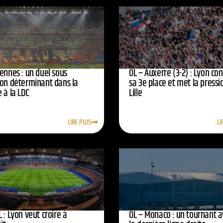
ennes : un duel sous
OL – Auxerre (3-2) : Lyon co
ion déterminant dans la
sa 3e place et met la pressi
 à la LDC
Lille
LIRE PLUS
LI
 : Lyon veut croire à
OL – Monaco : un tournant 