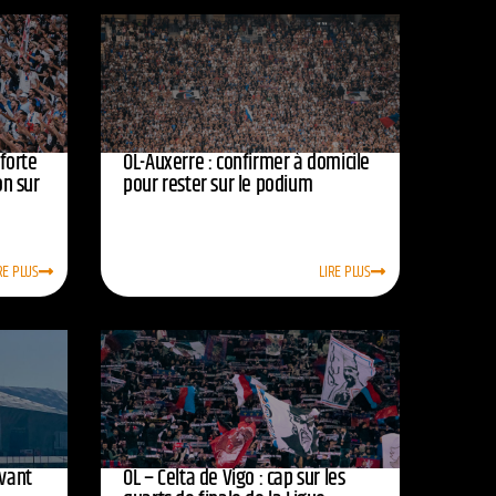
nforte
OL-Auxerre : confirmer à domicile
on sur
pour rester sur le podium
RE PLUS
LIRE PLUS
avant
OL – Celta de Vigo : cap sur les