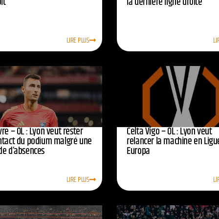
oit
la dernière ligne droite
LIRE PLUS
LI
re – OL : Lyon veut rester
Celta Vigo – OL : Lyon veut
ntact du podium malgré une
relancer la machine en Ligu
de d’absences
Europa
LIRE PLUS
LI