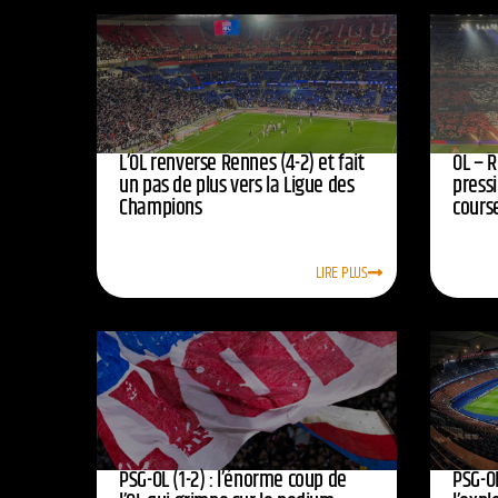
L’OL renverse Rennes (4-2) et fait
OL – R
un pas de plus vers la Ligue des
press
Champions
course
LIRE PLUS
PSG-OL (1-2) : l’énorme coup de
PSG-OL