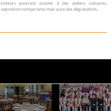
siteurs pourront assister à des ateliers culinaires,
s expositions temporaires mais aussi des dégustations…