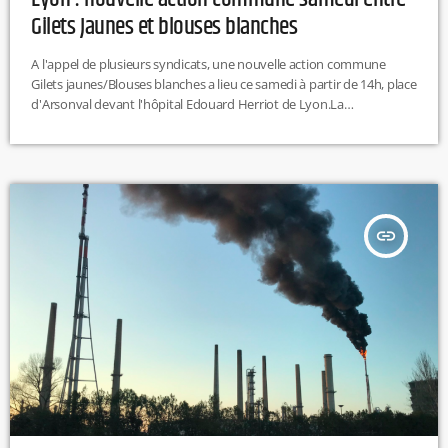
Gilets Jaunes et blouses blanches
A l'appel de plusieurs syndicats, une nouvelle action commune
Gilets jaunes/Blouses blanches a lieu ce samedi à partir de 14h, place
d'Arsonval devant l'hôpital Edouard Herriot de Lyon.La
manifestation traversera HEH en passant par l'hôpital du Vinatier et
les Hospices civils de Lyon. Les syndicats ainsi que les différents
collectif inter-urgences et inter-hôpitaux appellent à manifester
pour défendre l'hôpital public.
insert_link