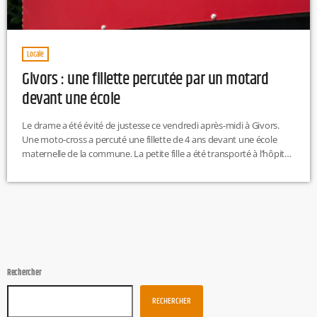
Locale
Givors : une fillette percutée par un motard
devant une école
Le drame a été évité de justesse ce vendredi après-midi à Givors.
Une moto-cross a percuté une fillette de 4 ans devant une école
maternelle de la commune. La petite fille a été transporté à l’hôpital
Femme Mère Enfant de Bron, elle souffrirait d’un traumatisme
crânien et aurait un genou cassé. Son pronostic vital n’est toutefois
pas engagé.
Rechercher
RECHERCHER