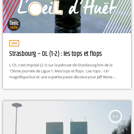
Sport
Strasbourg – OL (1-2) : les tops et flops
L'OL s'est imposé (2-1) sur la pelouse de Strasbourg lors de la
15ème journée de Ligue 1. Mes tops et flops : Les tops : -Un
magnifique but et une superbe passe décisive pour Jeff Reine-
Adelaïde, Maxwel Cornet a été déterminant. -Pour sa première
apparition officielle chez les professionnels, Maxence Caqueret a été
épatant. Souvent juste, il a été à l'origine du but de Maxwel Cornet.
Il a su se relever d'un […]
insert_link