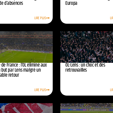
de d’absences
Europa
LIRE PLUS
LI
de France : l’OL éliminé aux
OL-Lens : un choc et des
u but par Lens malgré un
retrouvailles
yable retour
LIRE PLUS
LI