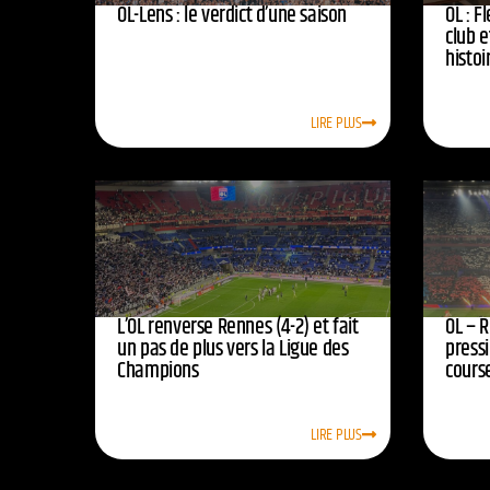
OL-Lens : le verdict d’une saison
OL : F
club e
histoi
LIRE PLUS
L’OL renverse Rennes (4-2) et fait
OL – R
un pas de plus vers la Ligue des
press
Champions
course
LIRE PLUS