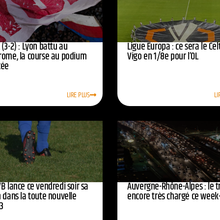
(3-2) : Lyon battu au
Ligue Europa : ce sera le Cel
rome, la course au podium
Vigo en 1/8e pour l’OL
cée
LIRE PLUS
LI
B lance ce vendredi soir sa
Auvergne-Rhône-Alpes : le tr
 dans la toute nouvelle
encore très chargé ce week
3