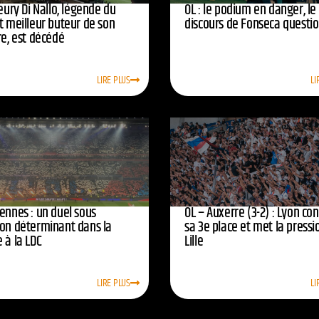
leury Di Nallo, légende du
OL : le podium en danger, le
t meilleur buteur de son
discours de Fonseca questi
re, est décédé
LIRE PLUS
LI
ennes : un duel sous
OL – Auxerre (3-2) : Lyon co
ion déterminant dans la
sa 3e place et met la pressi
 à la LDC
Lille
LIRE PLUS
LI