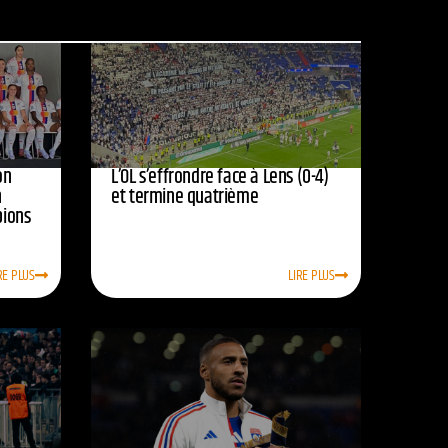
on
L’OL s’effrondre face à Lens (0-4)
n
et termine quatrième
pions
RE PLUS
LIRE PLUS