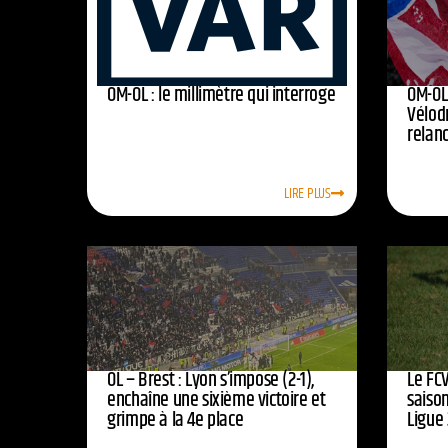
OM-OL : le millimètre qui interroge
OM-OL 
Vélod
relan
LIRE PLUS
OL – Brest : Lyon s’impose (2-1),
Le FCV
enchaîne une sixième victoire et
saison
grimpe à la 4e place
Ligue 