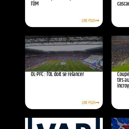
l’OM
casca
LIRE PLUS
OL-PFC : l’OL doit se relancer
Coupe 
tirs a
incro
LIRE PLUS