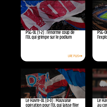
PSG-OL (1-2) : l’énorme coup de
PSG-OL
l’OL qui grimpe sur le podium
l’expl
LIRE PLUS
Le Havre-OL (0-0) : Mauvaise
Le Hav
opération pour l’OL qui laisse filer
au co