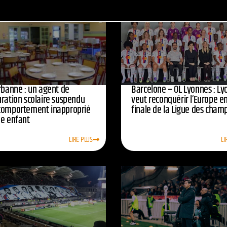
urbanne : un agent de
Barcelone – OL Lyonnes : Ly
uration scolaire suspendu
veut reconquérir l’Europe e
comportement inapproprié
finale de la Ligue des cham
ne enfant
LIRE PLUS
LI