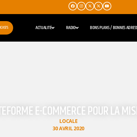
ACTUALITÉ
RADIO
BONS PLANS / BONNES ADRES
DCASTS
ATEFORME E-COMMERCE POUR LA MIS
LOCALE
30 AVRIL 2020