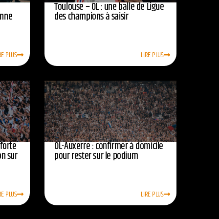
Toulouse – OL : une balle de Ligue
onne
des champions à saisir
RE PLUS
LIRE PLUS
nforte
OL-Auxerre : confirmer à domicile
on sur
pour rester sur le podium
RE PLUS
LIRE PLUS