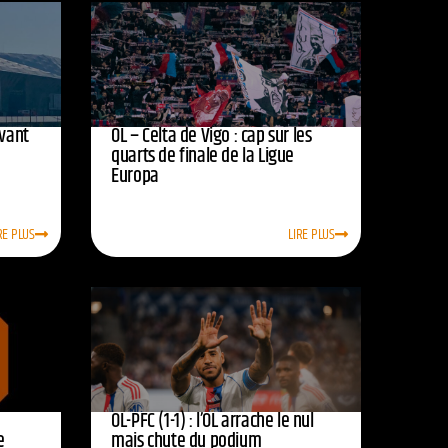
avant
OL – Celta de Vigo : cap sur les
quarts de finale de la Ligue
Europa
RE PLUS
LIRE PLUS
OL-PFC (1-1) : l’OL arrache le nul
e
mais chute du podium