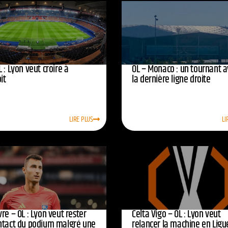
 : Lyon veut croire à
OL – Monaco : un tournant 
oit
la dernière ligne droite
LIRE PLUS
LI
re – OL : Lyon veut rester
Celta Vigo – OL : Lyon veut
ntact du podium malgré une
relancer la machine en Ligu