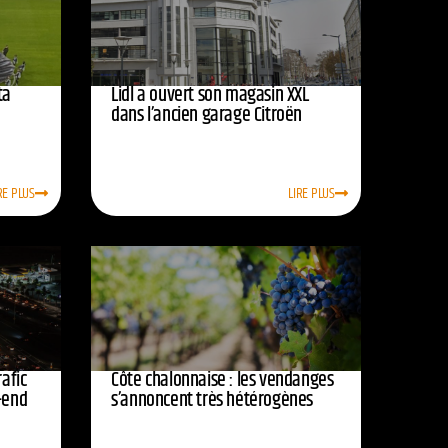
ta
Lidl a ouvert son magasin XXL
dans l’ancien garage Citroën
RE PLUS
LIRE PLUS
afic
Côte chalonnaise : les vendanges
-end
s’annoncent très hétérogènes