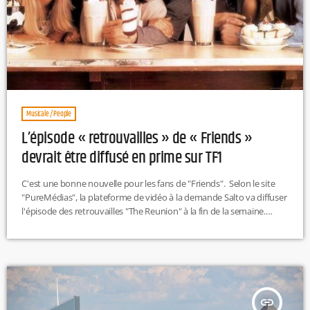
Musicale / People
L’épisode « retrouvailles » de « Friends »
devrait être diffusé en prime sur TF1
C'est une bonne nouvelle pour les fans de "Friends". Selon le site
"PureMédias", la plateforme de vidéo à la demande Salto va diffuser
l'épisode des retrouvailles "The Reunion" à la fin de la semaine.
Celui-ci passera ensuite en prime time sur TF1.Le doublage devrait
être effectué par les voix françaises originales de la série culte.Pour
rappel, Jennifer Aniston, Courteney Cox, Lisa Kudrow, Matt
LeBlanc, Matthew Perry et David Schwimmer accueilleront de
nombreux guests parmi lesquels David Beckham, Justin […]
insert_link