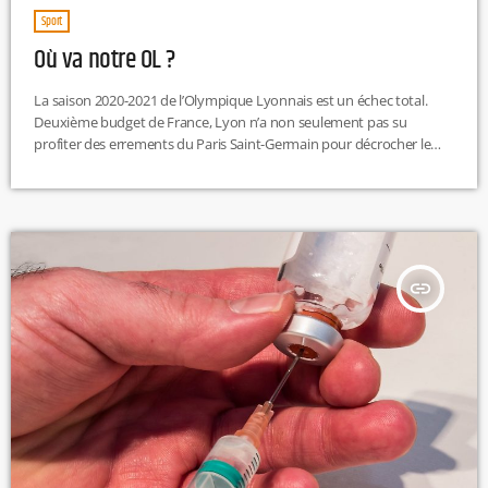
Sport
Où va notre OL ?
La saison 2020-2021 de l’Olympique Lyonnais est un échec total.
Deuxième budget de France, Lyon n’a non seulement pas su
profiter des errements du Paris Saint-Germain pour décrocher le
titre de champion de France qui le fuit depuis 2008. Pire, il n’a même
pas été capable de terminer sur le podium. Le tout dans un exercice
sans coupe d’Europe ce qui, on en était sûr, allait favoriser l’équipe
de Rudi […]
insert_link