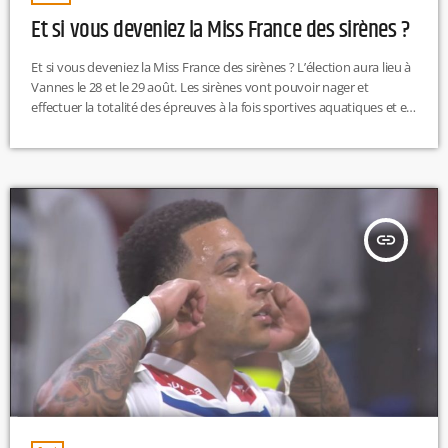
Et si vous deveniez la Miss France des sirènes ?
Et si vous deveniez la Miss France des sirènes ? L’élection aura lieu à
Vannes le 28 et le 29 août. Les sirènes vont pouvoir nager et
effectuer la totalité des épreuves à la fois sportives aquatiques et en
tant que modèles hors de l’eau."Les sirènes vont pouvoir nager et
effectuer la totalité des épreuves à la fois sportives aquatiques et en
tant que modèles hors de l’eau !" peut-on lire […]
insert_link