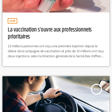
Locale
La vaccination s’ouvre aux professionnels
prioritaires
23 millions personnes ont reçu une première injection depuis le
début de la campagne de vaccination et près de 10 millions ont reçu
deux injections, selon la Direction générale de la Santé.Des chiffres
encourageants alors qu'à partir d’aujourd’hui, tous les adultes qui
exercent des professions "prioritaires" peuvent se faire vacciner
contre le coronavirus, sans limite d'âge.Selon le ministère de la
Santé, "les professionnels concernés pourront se faire vacciner sur
présentation […]
insert_link