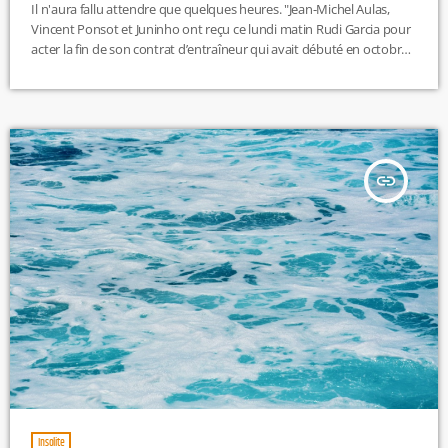
Il n'aura fallu attendre que quelques heures. "Jean-Michel Aulas,
Vincent Ponsot et Juninho ont reçu ce lundi matin Rudi Garcia pour
acter la fin de son contrat d’entraîneur qui avait débuté en octobre
2019." Dans un communiqué, "l’OL remercie Rudi Garcia qui avait
permis au club de disputer une demi-finale de Champions League,
en août 2020, lors du Final 8 de Lisbonne." "L’Olympique Lyonnais
prépare d’ores et déjà la construction […]
insert_link
Insolite