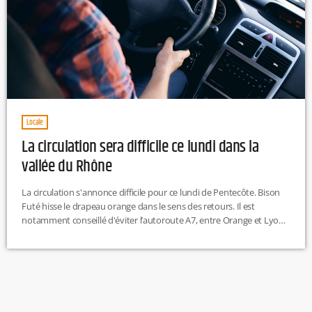
Locale
La circulation sera difficile ce lundi dans la
vallée du Rhône
La circulation s'annonce difficile pour ce lundi de Pentecôte. Bison
Futé hisse le drapeau orange dans le sens des retours. Il est
notamment conseillé d'éviter l’autoroute A7, entre Orange et Lyon,
de 11h à 17h.Les retours sont prévus majoritairement l’après-midi.
La vallée du Rhône et l’Île-de-France devraient concentrer la
majorité des encombrements. La journée est classée verte dans le
sens des départs au niveau national. A noter que le couvre-feu […]