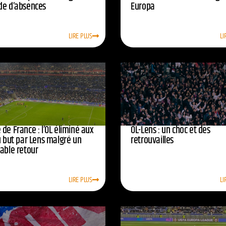
de d’absences
Europa
LIRE PLUS
LI
de France : l’OL éliminé aux
OL-Lens : un choc et des
u but par Lens malgré un
retrouvailles
yable retour
LIRE PLUS
LI