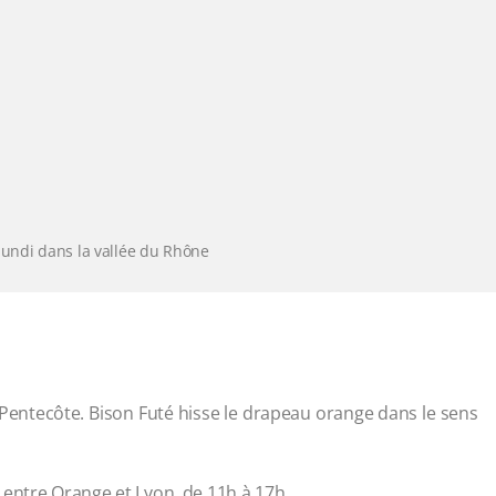
e lundi dans la vallée du Rhône
e Pentecôte. Bison Futé hisse le drapeau orange dans le sens
, entre Orange et Lyon, de 11h à 17h.