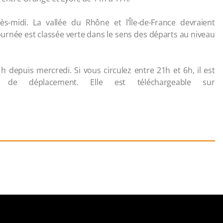
s-midi. La vallée du Rhône et l’Île-de-France devraient
urnée est classée verte dans le sens des départs au niveau
 depuis mercredi. Si vous circulez entre 21h et 6h, il est
n de déplacement. Elle est téléchargeable sur