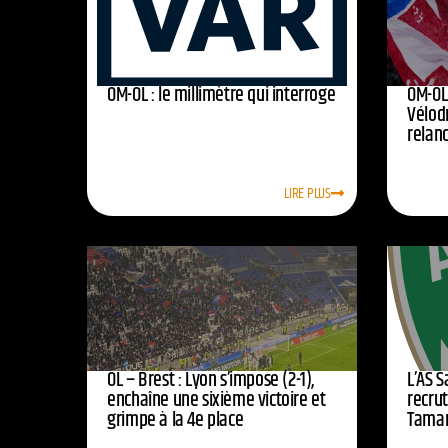
OM-OL : le millimètre qui interroge
OM-OL 
Vélod
relan
LIRE PLUS
OL – Brest : Lyon s’impose (2-1),
L’AS 
enchaîne une sixième victoire et
recrut
grimpe à la 4e place
Tamar