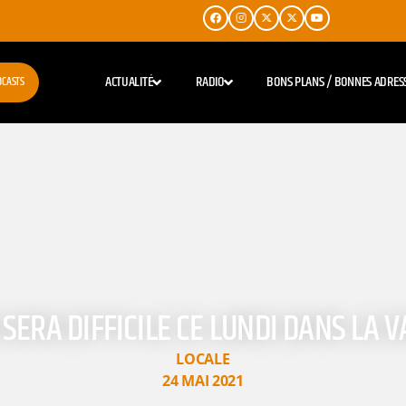
ACTUALITÉ
RADIO
BONS PLANS / BONNES ADRES
DCASTS
 SERA DIFFICILE CE LUNDI DANS LA 
LOCALE
24 MAI 2021