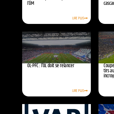
l’OM
casca
LIRE PLUS
OL-PFC : l’OL doit se relancer
Coupe 
tirs a
incro
LIRE PLUS