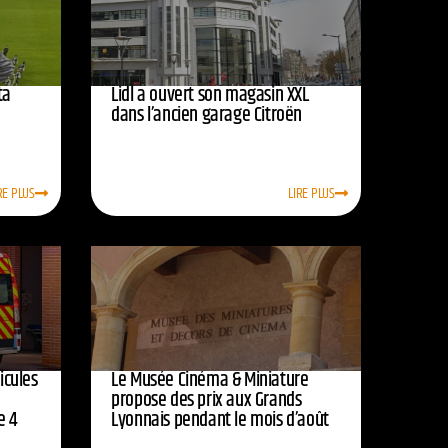
ta
Lidl a ouvert son magasin XXL
dans l’ancien garage Citroën
RE PLUS
LIRE PLUS
icules
Le Musée Cinéma & Miniature
e
propose des prix aux Grands
e 4
Lyonnais pendant le mois d’août