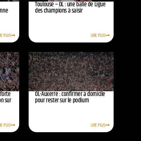
Toulouse – OL : une balle de Ligue
onne
des champions à saisir
RE PLUS
LIRE PLUS
nforte
OL-Auxerre : confirmer à domicile
on sur
pour rester sur le podium
RE PLUS
LIRE PLUS