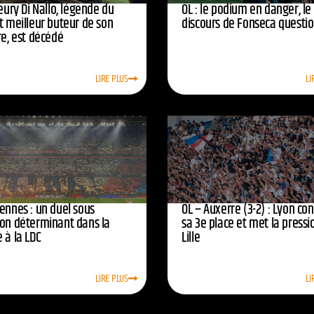
leury Di Nallo, légende du
OL : le podium en danger, le
t meilleur buteur de son
discours de Fonseca questi
re, est décédé
LIRE PLUS
LI
ennes : un duel sous
OL – Auxerre (3-2) : Lyon co
ion déterminant dans la
sa 3e place et met la pressi
 à la LDC
Lille
LIRE PLUS
LI