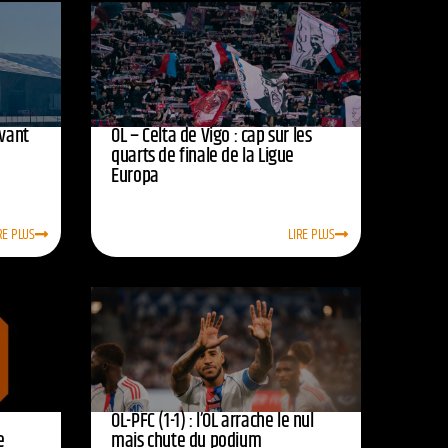
avant
OL – Celta de Vigo : cap sur les
quarts de finale de la Ligue
Europa
RE PLUS
LIRE PLUS
OL-PFC (1-1) : l’OL arrache le nul
e
mais chute du podium