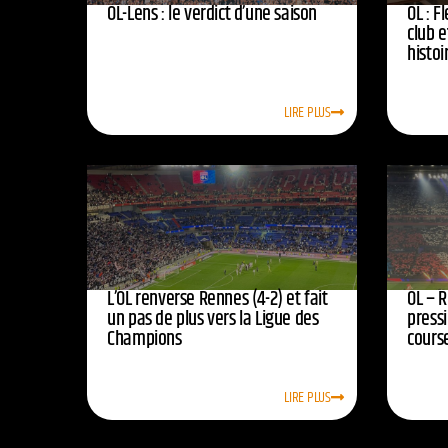
OL-Lens : le verdict d’une saison
OL : F
club e
histoi
LIRE PLUS
L’OL renverse Rennes (4-2) et fait
OL – R
un pas de plus vers la Ligue des
press
Champions
course
LIRE PLUS