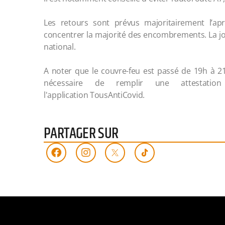
Les retours sont prévus majoritairement l’aprè
concentrer la majorité des encombrements. La jo
national.
A noter que le couvre-feu est passé de 19h à 21h
nécessaire de remplir une attestatio
l'application TousAntiCovid.
PARTAGER SUR