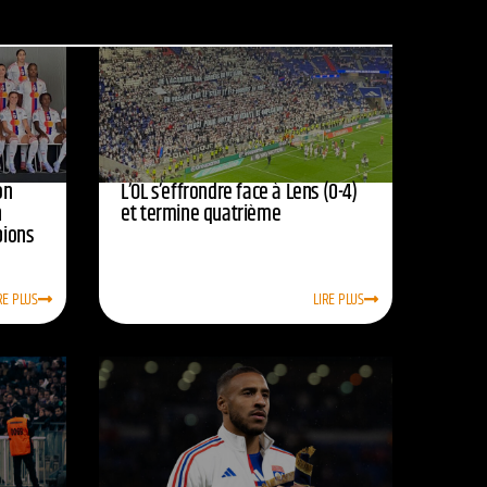
on
L’OL s’effrondre face à Lens (0-4)
n
et termine quatrième
pions
RE PLUS
LIRE PLUS