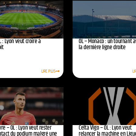
 : Lyon veut croire à
OL – Monaco : un tournant 
oit
la dernière ligne droite
LIRE PLUS
LI
re – OL : Lyon veut rester
Celta Vigo – OL : Lyon veut
ntact du podium malgré une
relancer la machine en Ligu