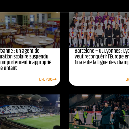
urbanne : un agent de
Barcelone – OL Lyonnes : Ly
uration scolaire suspendu
veut reconquérir l’Europe e
comportement inapproprié
finale de la Ligue des cham
ne enfant
LIRE PLUS
LI