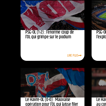
PSG-OL (1-2) : l’énorme coup de
PSG-OL
l’OL qui grimpe sur le podium
l’expl
LIRE PLUS
Le Havre-OL (0-0) : Mauvaise
Le Hav
opération pour l’OL qui laisse filer
au co