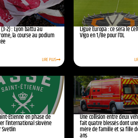
(3-2) : Lyon battu au
Ligue Europa : ce sera le Cel
rome, la course au podium
Vigo en 1/8e pour l’OL
cée
LIRE PLUS
LI
Saint-Étienne en phase de
Une collision entre deux véh
er l’international slovène
fait quatre blessés dont un
 Svetlin
mère de famille et sa fille d
ans