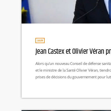
Locale
Jean Castex et Olivier Véran p
Alors qu'un nouveau Conseil de défense sanitai
et le ministre de la Santé Olivier Véran, tiend
prises de décisions du gouvernement pour lutt
19. A moins de 3 semaines de Noël de nouvell
situation épidémique. Plus de […]