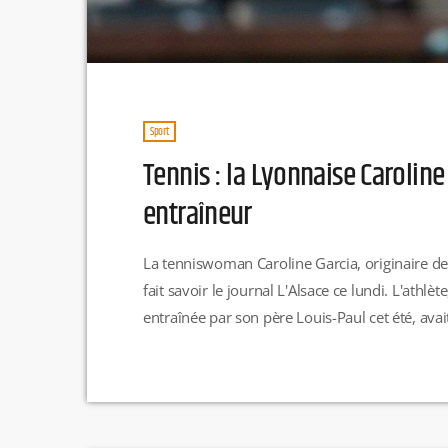
Sport
Tennis : la Lyonnaise Caroline
entraîneur
La tenniswoman Caroline Garcia, originaire de
fait savoir le journal L'Alsace ce lundi. L'athlèt
entraînée par son père Louis-Paul cet été, ava
sur terre battue. La 74e mondiale a donc retr
ancien coach de Paul-Henri Mathieu ou encor