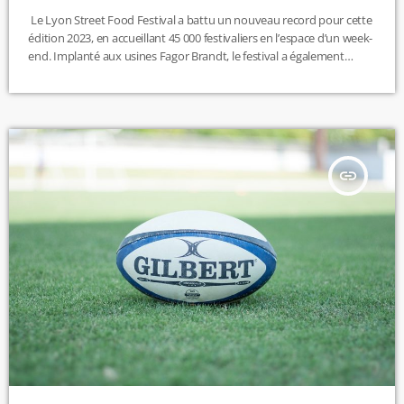
Le Lyon Street Food Festival a battu un nouveau record pour cette
édition 2023, en accueillant 45 000 festivaliers en l’espace d’un week-
end. Implanté aux usines Fagor Brandt, le festival a également
accueilli plus de 120 chefs venus des quatre coins du monde, dont
Marie Simon, Joey Starr et Philippe Etchebest. Durant ces quatre
jours, l’ambiance était à la fête, et les estomacs bien remplis. Des
centaines de stands de […]
insert_link