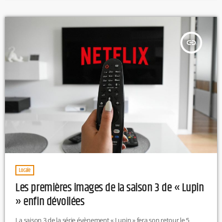
clubs de football les plus compétitifs au monde » que l’Olympique
Lyonnais opère ces quelques nouveaux […]
insert_link
Locale
Les premières images de la saison 3 de « Lupin
» enfin dévoilées
La saison 3 de la série évènement « Lupin » fera son retour le 5