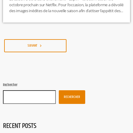
octobre prochain sur Netflix. Pour l’occasion, la plateforme a dévoilé
des images inédites de la nouvelle saison afin d’attiser l’appétit des
amateurs de série… « Lupin », c’est 76 millions de spectateurs en un
mois pour la saison 1. Et c’est au travers du visage d’Assane Diop,
interprété par Omar Sy que les fans de la série en sont […]
SUIVANT
navigate_next
Rechercher
RECHERCHER
RECENT POSTS