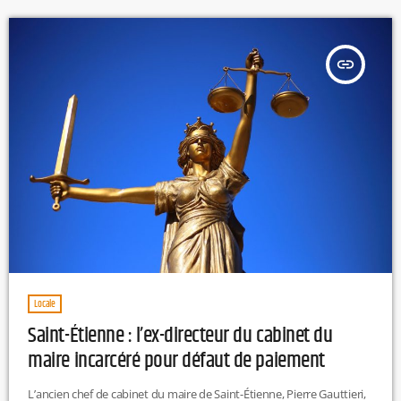
chutes de grêle ou de gros grêlons, de […]
insert_link
Locale
Saint-Étienne : l’ex-directeur du cabinet du
maire incarcéré pour défaut de paiement
L’ancien chef de cabinet du maire de Saint-Étienne, Pierre Gauttieri,