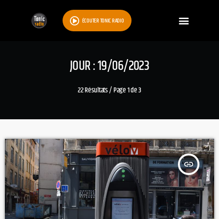
ÉCOUTER TONIC RADIO
JOUR : 19/06/2023
22 Résultats / Page 1 de 3
insert_link