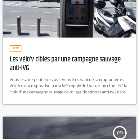
Locale
Les vélo’v ciblés par une campagne sauvage
anti-IVG
Vous les avez peut-être vus si vous êtes habitués à emprunter les
Vélo’v mis à disposition par la Métropole de Lyon, ceux-ci ont été la
cible d’une campagne sauvage de collage de stickers anti-IVG dans
la nuit de dimanche à lundi. Sur ces stickers, il est possible de lire
l’inscription : « Et si vous l’aviez laissé vivre ? ». 1500 des 5000 vélo’v
disponibles ont été recouverts de ces stickers. Découverts […]
insert_link