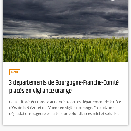
Locale
3 départements de Bourgogne-Franche-Comté
placés en vigilance orange
Ce lundi, MétéoFrance a annoncé placer les département de la Côte
d’Or, de la Nièvre et de l’Yonne en vigilance orange. En effet, une
dégradation orageuse est attendue ce lundi après-midi et soir. Ils
surviendront aux alentours de 16h jusqu’à environ 23h. La Saône-
et-Loire de son côté est en alerte jaune. Selon MétéoFrance, ces
orages s’accompagnent de fortes pluies, d’un risque de fortes