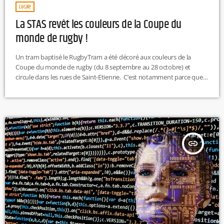
Locale
La STAS revêt les couleurs de la Coupe du
monde de rugby !
Un tram baptisé le RugbyTram a été décoré aux couleurs de la
Coupe du monde de rugby (du 8 septembre au 28 octobre) et
circule dans les rues de Saint-Etienne. C’est notamment parce que
le stade Geoffroy-Guichard accueillera quatre matchs de la Coupe
du Monde de rugby (en septembre et octobre 2023) que le réseau
Stas a lancé le projet. Parmi ces matchs : Italie-Namibie (9
septembre), Australie-Fidji (17 septembre), […]
insert_link