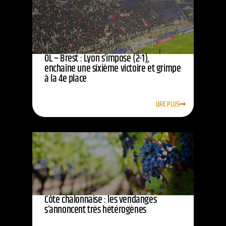
OL – Brest : Lyon s’impose (2-1),
enchaîne une sixième victoire et grimpe
à la 4e place
LIRE PLUS
Côte chalonnaise : les vendanges
s’annoncent très hétérogènes