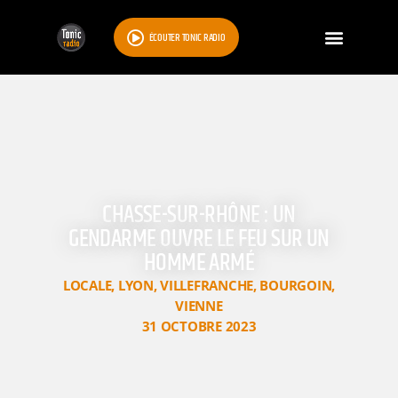
ÉCOUTER TONIC RADIO
CHASSE-SUR-RHÔNE : UN
GENDARME OUVRE LE FEU SUR UN
HOMME ARMÉ
LOCALE
,
LYON
,
VILLEFRANCHE
,
BOURGOIN
,
VIENNE
31 OCTOBRE 2023