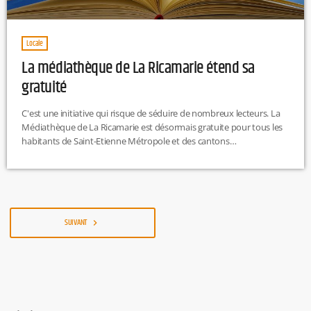
Locale
La médiathèque de La Ricamarie étend sa
gratuité
C'est une initiative qui risque de séduire de nombreux lecteurs. La
Médiathèque de La Ricamarie est désormais gratuite pour tous les
habitants de Saint-Etienne Métropole et des cantons
environnantsChaque mois de nombreuses activités sont
proposées : expositions, club lecture, ateliers, stages, ....La
médiathèque est ouverte : Mardi : 12h-17hMercredi : 10h-
12h et 14h-18hJeudi et vendrediSecteur adultes : 10h-12h et 14h-
18hSecteur enfants : 14h-18hSamedi : 9h-13h
SUIVANT
navigate_next