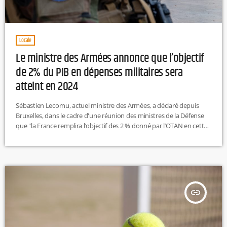
Locale
Le ministre des Armées annonce que l’objectif
de 2% du PIB en dépenses militaires sera
atteint en 2024
Sébastien Lecornu, actuel ministre des Armées, a déclaré depuis
Bruxelles, dans le cadre d'une réunion des ministres de la Défense
que "la France remplira l’objectif des 2 % donné par l’OTAN en cette
année 2024". Il évoque là l'objectif de 2% du PIB en dépenses
militaires. En effet, la France a décidé de doubler son budget
militaire d'ici à 2030 par rapport à 2019, et avait jusqu'à présent
affirmé qu'elle atteindrait cet […]
insert_link