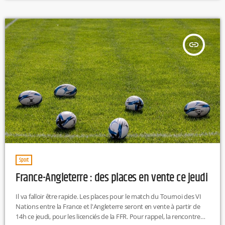
France a choisi cette fois de décliner l'organisation. En effet, elle a
déjà organisé l'événement trois fois en 4 ans.Reste maintenant […]
insert_link
Sport
France-Angleterre : des places en vente ce jeudi
Il va falloir être rapide. Les places pour le match du Tournoi des VI
Nations entre la France et l'Angleterre seront en vente à partir de
14h ce jeudi, pour les licenciés de la FFR. Pour rappel, la rencontre