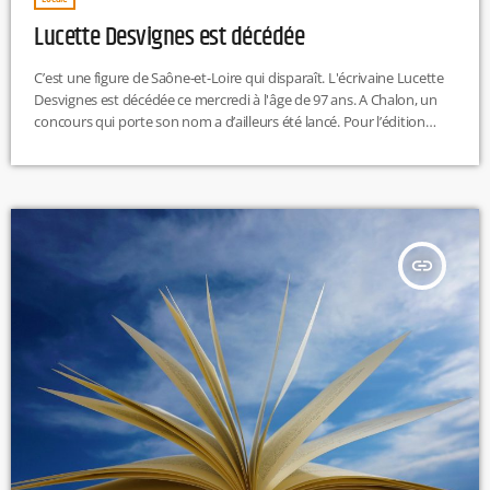
Lucette Desvignes est décédée
C’est une figure de Saône-et-Loire qui disparaît. L'écrivaine Lucette
Desvignes est décédée ce mercredi à l'âge de 97 ans. A Chalon, un
concours qui porte son nom a d’ailleurs été lancé. Pour l’édition
2024, le thème retenu par le jury est « Moustache », et il est
demandé aux candidats d’insérer dans le texte de leur production la
citation suivante, tirée de l’œuvre de Lucette Desvignes : "Les mots -
La parole […]
insert_link