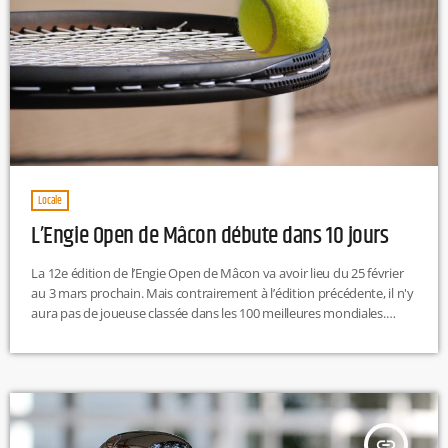
Locale
L’Engie Open de Mâcon débute dans 10 jours
La 12e édition de l’Engie Open de Mâcon va avoir lieu du 25 février
au 3 mars prochain. Mais contrairement à l’édition précédente, il n'y
aura pas de joueuse classée dans les 100 meilleures mondiales.
Cependant, le plateau sera beaucoup plus dense, avec en effet, près
d'une dizaine de tenniswomen classées parmi les 200 meilleures au
classement WTA. En tête de liste, l’Anglaise Heather Watson, classée
132e mondiale. L'anglaise partagera l'affiche […]
insert_link