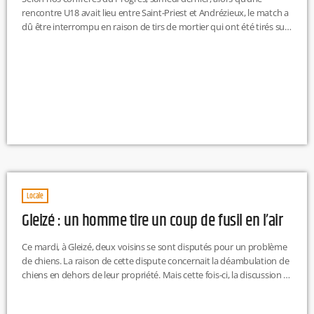
rencontre U18 avait lieu entre Saint-Priest et Andrézieux, le match a
dû être interrompu en raison de tirs de mortier qui ont été tirés sur
le terrain. Alors que l’équipe ligérienne menait au score 2-1, ce sont
ces joueurs du club de la Loire qui ont été visés par les tirs. Aucun
suspect n’a pu être interpellé.
Locale
Gleizé : un homme tire un coup de fusil en l’air
Ce mardi, à Gleizé, deux voisins se sont disputés pour un problème
de chiens. La raison de cette dispute concernait la déambulation de
chiens en dehors de leur propriété. Mais cette fois-ci, la discussion à
dégénérée. Observant que les chiens de sa voisine se baladaient en
dehors de chez elle, l'homme se serait armé de son fusil de chasse,