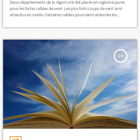
Deux départements de la région ont été placés en vigilance jaune
pour les fortes rafales de vent. Les plus forts coups de vent sont
attendus en soirée. Certaines rafales pourraient atteindre les
70km/h dans le secteur de Neuville et même 80km/h dans le
secteur de Bourgoin. Le calme reviendra ce vendredi.
insert_link
Locale