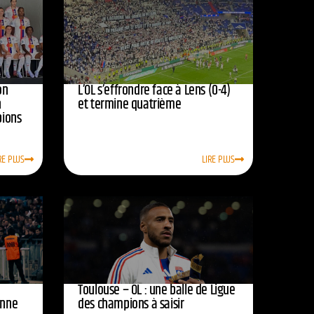
on
L’OL s’effrondre face à Lens (0-4)
n
et termine quatrième
pions
RE PLUS
LIRE PLUS
Toulouse – OL : une balle de Ligue
onne
des champions à saisir