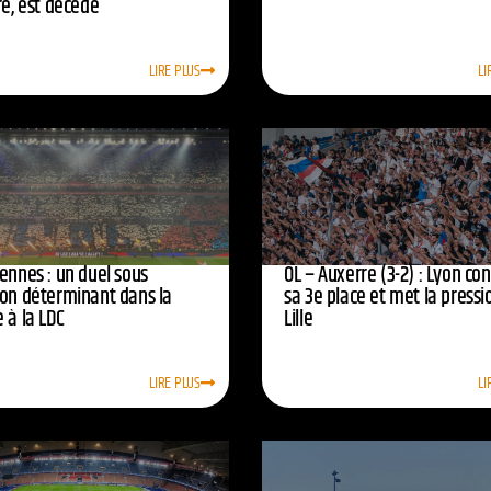
re, est décédé
LIRE PLUS
LI
ennes : un duel sous
OL – Auxerre (3-2) : Lyon co
ion déterminant dans la
sa 3e place et met la pressi
 à la LDC
Lille
LIRE PLUS
LI