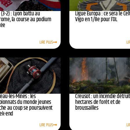
(3-2) : Lyon battu au
Ligue Europa : ce sera le Cel
rome, la course au podium
Vigo en 1/8e pour l’OL
cée
LIRE PLUS
LI
eau-les-Mines : les
Creusot : un incendie détruit
ionnats du monde jeunes
hectares de forêt et de
che au coup se poursuivent
broussailles
ek-end
LIRE PLUS
LI