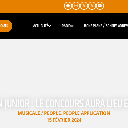
ACTUALITÉ
RADIO
BONS PLANS / BONNES ADRES
DCASTS
 JUNIOR : LE CONCOURS AURA LIEU
MUSICALE / PEOPLE
,
PEOPLE APPLICATION
15 FÉVRIER 2024