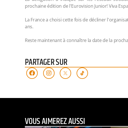
prochaine édition de l'Eurovision Junior! Viva Esp
La France a choisi cette fois de décliner l'organisa
ans.
Reste maintenant à connaître la date de la procha
PARTAGER SUR
VOUS AIMEREZ AUSSI