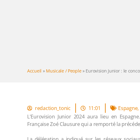
Accueil
»
Musicale / People
»
Eurovision Junior : le conc
redaction_tonic
11:01
Espagne
,
L'Eurovision Junior 2024 aura lieu en Espagn
Française Zoé Clausure qui a remporté la précéde
La délégation a indiqué sur les réseaux socia