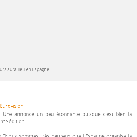
ours aura lieu en Espagne
Eurovision
e. Une annonce un peu étonnante puisque c'est bien la
nte édition.
ux "Nous sommes très heureux que l'Espagne organise la