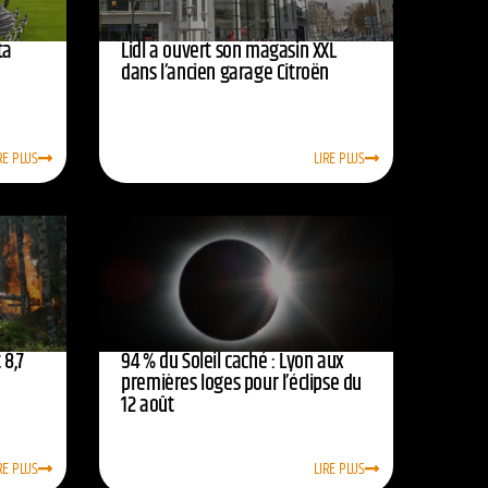
ta
Lidl a ouvert son magasin XXL
dans l’ancien garage Citroën
RE PLUS
LIRE PLUS
 8,7
94 % du Soleil caché : Lyon aux
premières loges pour l’éclipse du
12 août
RE PLUS
LIRE PLUS