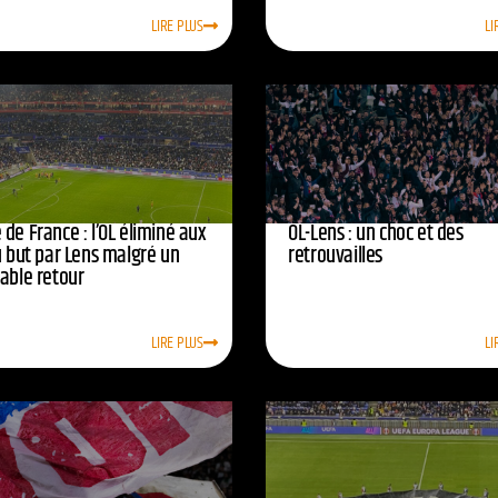
LIRE PLUS
LI
de France : l’OL éliminé aux
OL-Lens : un choc et des
u but par Lens malgré un
retrouvailles
yable retour
LIRE PLUS
LI