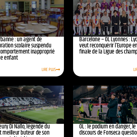
urbanne : un agent de
Barcelone – OL Lyonnes : Ly
uration scolaire suspendu
veut reconquérir l’Europe e
comportement inapproprié
finale de la Ligue des cham
ne enfant
LIRE PLUS
LI
leury Di Nallo, légende du
OL : le podium en danger, le
t meilleur buteur de son
discours de Fonseca questi