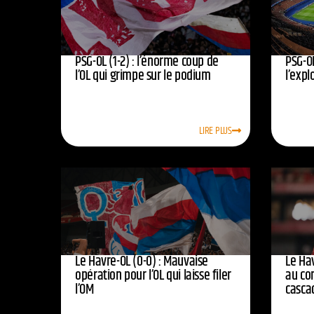
PSG-OL (1-2) : l’énorme coup de
PSG-OL
l’OL qui grimpe sur le podium
l’expl
LIRE PLUS
Le Havre-OL (0-0) : Mauvaise
Le Hav
opération pour l’OL qui laisse filer
au co
l’OM
casca