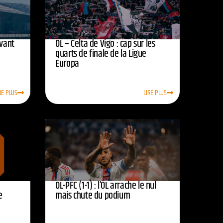
avant
OL – Celta de Vigo : cap sur les
quarts de finale de la Ligue
Europa
RE PLUS
LIRE PLUS
OL-PFC (1-1) : l’OL arrache le nul
e
mais chute du podium