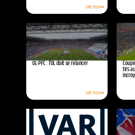
LIRE PLUS
OL-PFC : l’OL doit se relancer
Coupe 
tirs a
incro
LIRE PLUS