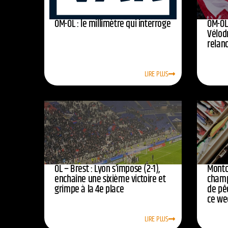
OM-OL : le millimètre qui interroge
OM-OL 
Vélod
relan
LIRE PLUS
OL – Brest : Lyon s’impose (2-1),
Montc
enchaîne une sixième victoire et
champ
grimpe à la 4e place
de pê
ce we
LIRE PLUS