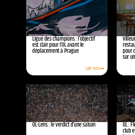
Ligue des champions : l’objectif
Ville
est clair pour l’OL avant le
resta
déplacement à Prague
pour 
sur u
LIRE PLUS
OL-Lens : le verdict d’une saison
OL : F
club e