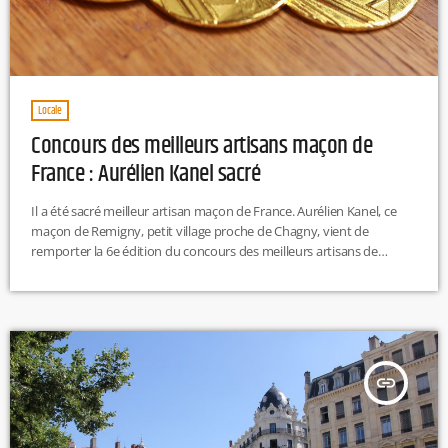
Locale
Concours des meilleurs artisans maçon de
France : Aurélien Kanel sacré
Il a été sacré meilleur artisan maçon de France. Aurélien Kanel, ce
maçon de Remigny, petit village proche de Chagny, vient de
remporter la 6e édition du concours des meilleurs artisans de
France organisé par Worldskills et RMC au parc des expositions de
Paris. Une épreuve qui veut mettre à l’honneur le savoir-faire des
artisans de France. R.H
insert_link