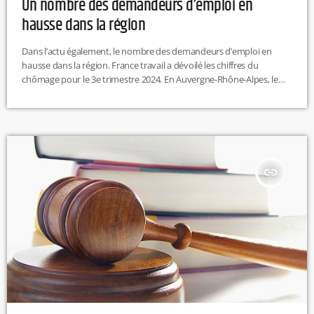
Un nombre des demandeurs d’emploi en
hausse dans la région
Dans l’actu également, le nombre des demandeurs d’emploi en
hausse dans la région. France travail a dévoilé les chiffres du
chômage pour le 3e trimestre 2024. En Auvergne-Rhône-Alpes, le
nombre de demandeurs d’emploi est en hausse de 0,4 % par
rapport au trimestre précédent, avec toutefois des disparités selon
les départements. R.H
insert_link