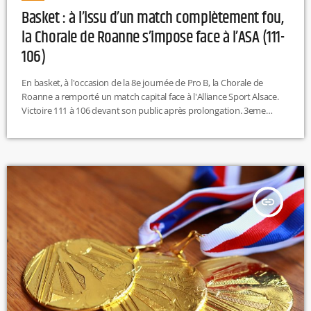
Basket : à l’issu d’un match complètement fou,
la Chorale de Roanne s’impose face à l’ASA (111-
106)
En basket, à l'occasion de la 8e journée de Pro B, la Chorale de
Roanne a remporté un match capital face à l'Alliance Sport Alsace.
Victoire 111 à 106 devant son public après prolongation. 3eme
succès consécutif pour la Chorale qui se positionne désormais à la
2e place du classement derrière Ada Blois. Prochaine rencontre
pour les hommes de Thomas Andrieux, ca sera le 29 octobre sur le
parquet de […]
insert_link