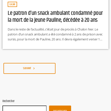
Locale
Le patron d’un snack ambulant condamné pour
la mort de la jeune Pauline, décédée à 20 ans
Dans le reste de l’actualité, c’était jour de procès à Chalon hier. Le
patron d’un snack ambulant a été condamné à 2 ans de prison avec
sursis, pour la mort de Pauline, 20 ans. Il devra également verser 15
000 euros à la mère de Pauline et 8 000 euros aux deux enfants de
cette dernière pour leur préjudice moral. Pour rappel des faits, la
jeune femme est décédée il […]
SUIVANT
navigate_next
Rechercher