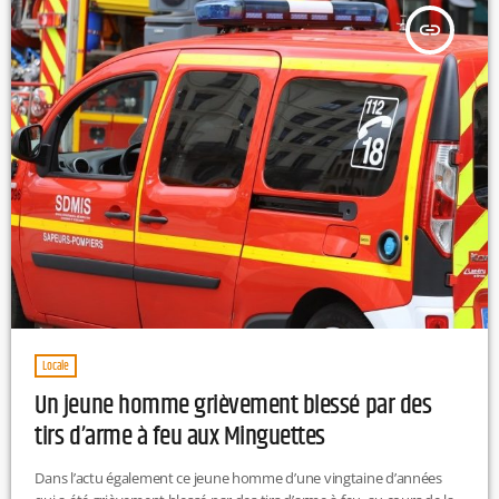
insert_link
Locale
Un jeune homme grièvement blessé par des
tirs d’arme à feu aux Minguettes
Dans l’actu également ce jeune homme d’une vingtaine d’années