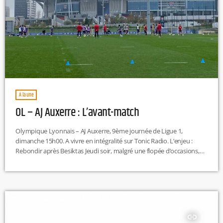
À la une
OL – AJ Auxerre : L’avant-match
Olympique Lyonnais – AJ Auxerre, 9ème journée de Ligue 1,
dimanche 15h00. A vivre en intégralité sur Tonic Radio. L’enjeu :
Rebondir après Besiktas Jeudi soir, malgré une flopée d’occasions,
l’OL s’est incliné à la maison face au Besiktas (0-1), mettant fin à une
série de 5 victoires de rang. Si cette défaite sonne comme une
contre-performance, les Gones doivent rapidement rebondir en
championnat. La dernière défaite des hommes de […]
insert_link