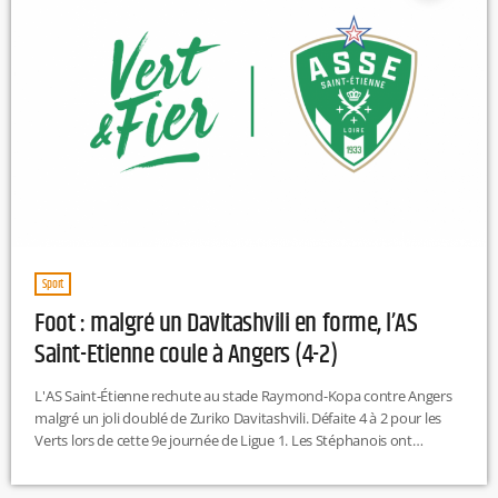
Sport
Foot : malgré un Davitashvili en forme, l’AS
Saint-Etienne coule à Angers (4-2)
L'AS Saint-Étienne rechute au stade Raymond-Kopa contre Angers
malgré un joli doublé de Zuriko Davitashvili. Défaite 4 à 2 pour les
Verts lors de cette 9e journée de Ligue 1. Les Stéphanois ont
rencontré de grandes difficultés sur le plan défensif, permettant à
Angers de saisir les opportunités et de décrocher leur premier