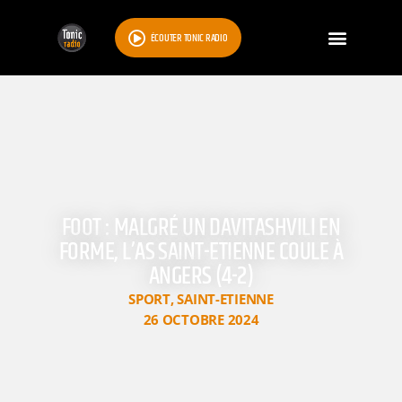
ÉCOUTER TONIC RADIO
FOOT : MALGRÉ UN DAVITASHVILI EN
FORME, L’AS SAINT-ETIENNE COULE À
ANGERS (4-2)
SPORT
,
SAINT-ETIENNE
26 OCTOBRE 2024