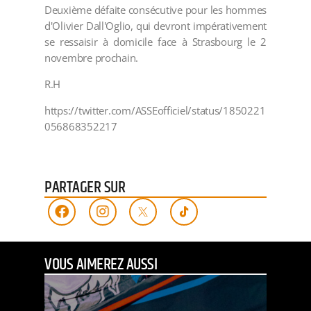
Deuxième défaite consécutive pour les hommes
d'Olivier Dall'Oglio, qui devront impérativement
se ressaisir à domicile face à Strasbourg le 2
novembre prochain.
R.H
https://twitter.com/ASSEofficiel/status/1850221
056868352217
PARTAGER SUR
VOUS AIMEREZ AUSSI