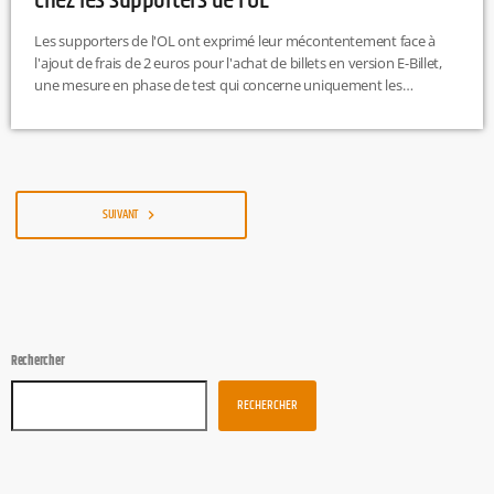
chez les supporters de l’OL
Les supporters de l'OL ont exprimé leur mécontentement face à
l'ajout de frais de 2 euros pour l'achat de billets en version E-Billet,
une mesure en phase de test qui concerne uniquement les
comptes classiques. Les abonnés et membres du programme
MYOL sont exemptés de ces frais, mais cette décision intervient
alors que l'équipe traverse une période difficile, avec des résultats
sportifs décevants et une faible affluence au dernier match […]
SUIVANT
navigate_next
Rechercher
RECHERCHER