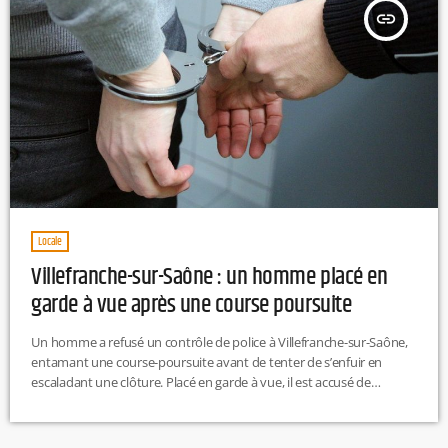
insert_link
Locale
Villefranche-sur-Saône : un homme placé en
garde à vue après une course poursuite
Un homme a refusé un contrôle de police à Villefranche-sur-Saône,
entamant une course-poursuite avant de tenter de s’enfuir en
escaladant une clôture. Placé en garde à vue, il est accusé de
conduite sans permis, sous stupéfiants, et comparaîtra devant le
tribunal ce jeudi. EP