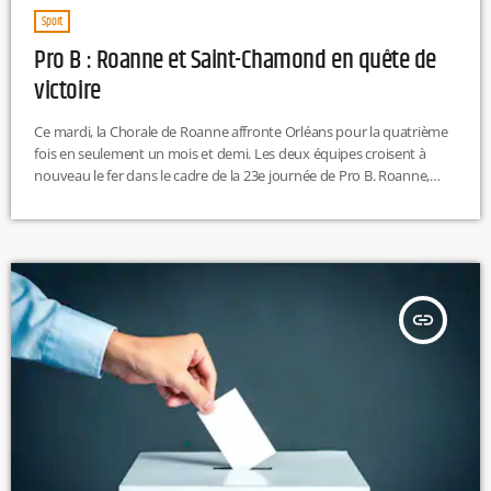
Sport
Pro B : Roanne et Saint-Chamond en quête de
victoire
Ce mardi, la Chorale de Roanne affronte Orléans pour la quatrième
fois en seulement un mois et demi. Les deux équipes croisent à
nouveau le fer dans le cadre de la 23e journée de Pro B. Roanne,
légèrement en retrait avec une victoire de moins que les joueurs du
Loiret, tentera de revenir à hauteur au classement. Dans un autre
match clé de la soirée, Saint-Chamond se mesure à l’Alliance Sport
Alsace. […]
insert_link