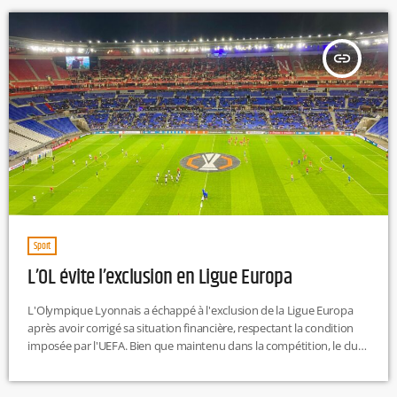
insert_link
Sport
L’OL évite l’exclusion en Ligue Europa
L'Olympique Lyonnais a échappé à l'exclusion de la Ligue Europa
après avoir corrigé sa situation financière, respectant la condition
imposée par l'UEFA. Bien que maintenu dans la compétition, le club
devra continuer son redressement pour éviter d'autres sanctions.
EP