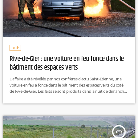
Locale
Rive-de-Gier : une voiture en feu fonce dans le
bâtiment des espaces verts
L’affaire a été révélée par nos confrères d’actu Saint-Etienne, une
voiture en feu a foncé dans le bâtiment des espaces verts du coté
de Rive-de-Gier. Les faits se sont produits dans la nuit de dimanche
à lundi. Le maire, Vincent Bony condamne avec la plus grande
fermeté ce qu’il qualifie cette action violente. On ignore encore le
montant du préjudice subi, ou s’il y a des interpellations dans cette
affaire. […]
insert_link