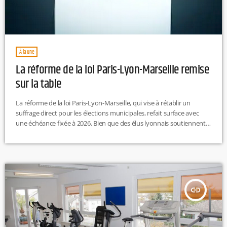
À la une
La réforme de la loi Paris-Lyon-Marseille remise
sur la table
La réforme de la loi Paris-Lyon-Marseille, qui vise à rétablir un
suffrage direct pour les élections municipales, refait surface avec
une échéance fixée à 2026. Bien que des élus lyonnais soutiennent
le projet, des questions logistiques, notamment à Lyon où plusieurs
scrutins se chevaucheraient, compliquent sa mise en œuvre. Si la
réforme devait être adoptée, un report du scrutin métropolitain est
envisagé pour éviter un chaos électoral. EP
insert_link