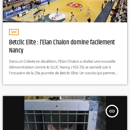
Sport
Betclic Elite : l’Elan Chalon domine facilement
Nancy
Dans un Colisée en ébullition, l'Elan Chalon a réalisé une nouvelle
démonstration contre le SLUC Nancy (103-73) ce samedi soir à
l'occasion de la 25e journée de Betclic Elite. Un succès qui permet
aux Bourguignons de remonter à la 7e place du championnat à
égalité avec son adversaire du soir, Saint-Quentin et Dijon. De quoi
vibrer à quelques journées de la fin de saison.
https://twitter.com/ELANCHALON/status/1911153692268441932
insert_link