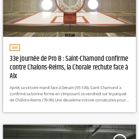
Sport
33e journée de Pro B : Saint-Chamond confirme
contre Chalons-Reims, la Chorale rechute face à
Aix
Après sa victoire mardi face à Denain (95-106), Saint-Chamond a
confirmé sa bonne forme en s’imposant ce vendredi sur le parquet
de Châlons-Reims (79-99).Une deuxième victoire consécutive pour
les hommes de Maxime Nélaton, désormais 10ᵉ du classement, qui
recevront Boulazac (2ᵉ) ce vendredi à 20h30 pour un choc
prometteur. De son côté, la Chorale de Roanne, qui restait sur deux
succès d’affilée, a connu un coup d’arrêt à domicile, battue […]