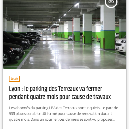
insert_link
Locale
Lyon : le parking des Terreaux va fermer
pendant quatre mois pour cause de travaux
Les abonnés du parking LPA des Terreaux sont inquiets. Le parc de
935 places sera bientôt fermé pour cause de rénovation durant
quatre mois. Dans un courrier, ces derniers se sont vu proposer
d'autres parkings, mais en nombre limité. Les travaux débuteront