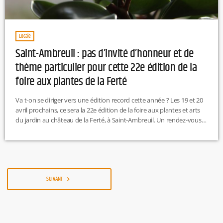
Locale
Saint-Ambreuil : pas d’invité d’honneur et de
thème particulier pour cette 22e édition de la
foire aux plantes de la Ferté
Va t-on se diriger vers une édition record cette année ? Les 19 et 20
avril prochains, ce sera la 22e édition de la foire aux plantes et arts
du jardin au château de la Ferté, à Saint-Ambreuil. Un rendez-vous
devenu incontournable, qui a drainé on le rappelle plus de 16 000
personnes l’an dernier. À noter que pour cette année, il n’y aura pas
d’invité d’honneur et de thème particulier. […]
SUIVANT
navigate_next