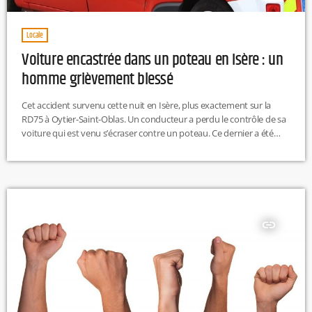
Locale
Voiture encastrée dans un poteau en Isère : un
homme grièvement blessé
Cet accident survenu cette nuit en Isère, plus exactement sur la
RD75 à Oytier-Saint-Oblas. Un conducteur a perdu le contrôle de sa
voiture qui est venu s’écraser contre un poteau. Ce dernier a été
grièvement blessé et il a été transporté à l’hôpital Edouard Herriot
de Lyon. Son pronostic vital est fortement engagé. R.H
insert_link