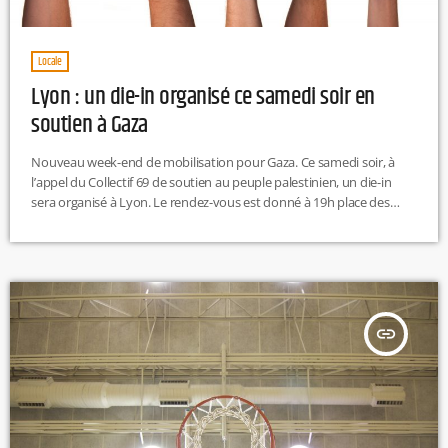
Locale
Lyon : un die-in organisé ce samedi soir en
soutien à Gaza
Nouveau week-end de mobilisation pour Gaza. Ce samedi soir, à
l’appel du Collectif 69 de soutien au peuple palestinien, un die-in
sera organisé à Lyon. Le rendez-vous est donné à 19h place des
Terreaux, où les participants pro-palestiniens simuleront leur décès
dans un "cri pour Gaza". R.H
insert_link