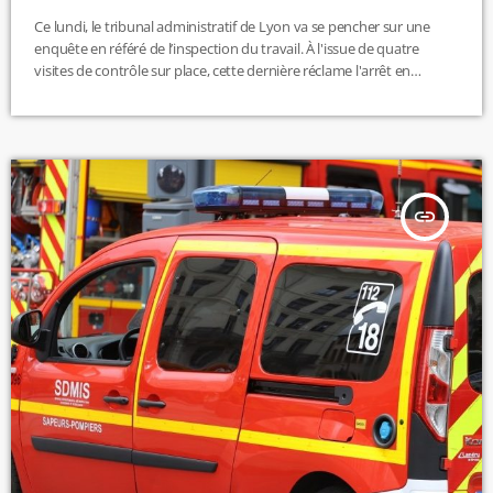
Ce lundi, le tribunal administratif de Lyon va se pencher sur une
enquête en référé de l’inspection du travail. À l'issue de quatre
visites de contrôle sur place, cette dernière réclame l'arrêt en
urgence du chantier du futur tramway T10 entre Lyon, Saint-Fons et
Vénissieux. Selon nos confrères de Tribune de Lyon, le chantier est
dangereux et présente des risques pour les ouvriers, mais aussi
pour les passants. R.H
insert_link