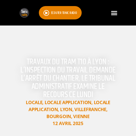
ÉCOUTER TONIC RADIO
TRAVAUX DU TRAM T10 À LYON :
L’INSPECTION DU TRAVAIL DEMANDE
L’ARRÊT DU CHANTIER, LE TRIBUNAL
ADMINISTRATIF EXAMINE LE
RECOURS CE LUNDI
LOCALE
,
LOCALE APPLICATION
,
LOCALE
APPLICATION
,
LYON
,
VILLEFRANCHE
,
BOURGOIN
,
VIENNE
12 AVRIL 2025