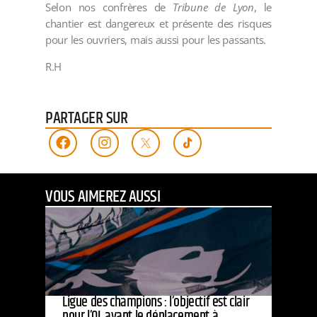
Selon nos confrères de
Tribune de Lyon
, le
chantier est dangereux et présente des risques
pour les ouvriers, mais aussi pour les passants.
R.H
PARTAGER SUR
VOUS AIMEREZ AUSSI
Ligue des champions : l’objectif est clair
pour l’OL avant le déplacement à