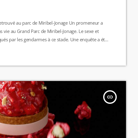
retrouvé au parc de Miribel-Jonage Un promeneur a
 vie au Grand Parc de Miribel-Jonage. Le sexe et
iqués par les gendarmes à ce stade. Une enquête a été
erminer les causes du décès. R.H
insert_link