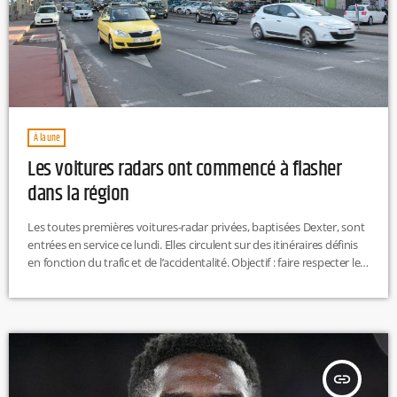
À la une
Les voitures radars ont commencé à flasher
dans la région
Les toutes premières voitures-radar privées, baptisées Dexter, sont
entrées en service ce lundi. Elles circulent sur des itinéraires définis
en fonction du trafic et de l’accidentalité. Objectif : faire respecter les
limitations de vitesse et libérer du temps pour les forces de l’ordre.
insert_link