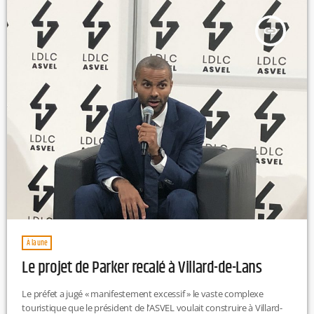
insert_link
À la une
Le projet de Parker recalé à Villard-de-Lans
Le préfet a jugé « manifestement excessif » le vaste complexe
touristique que le président de l’ASVEL voulait construire à Villard-