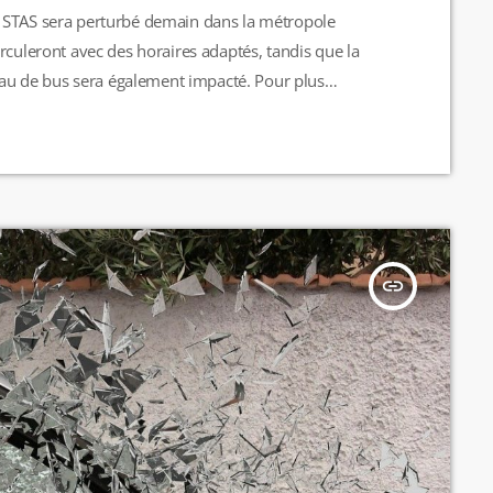
 STAS sera perturbé demain dans la métropole
rculeront avec des horaires adaptés, tandis que la
seau de bus sera également impacté. Pour plus
et du réseau de transport stéphanois. M.L
insert_link