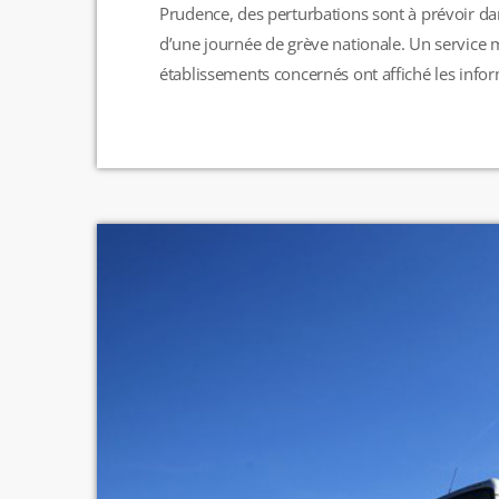
Prudence, des perturbations sont à prévoir d
d’une journée de grève nationale. Un service m
établissements concernés ont affiché les informa
aura pas de restauration scolaire le midi, les p
leur enfant. Le service de garderie périscolaire