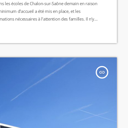
ans les écoles de Chalon-sur-Saône demain en raison
inimum d’accueil a été mis en place, et les
tions nécessaires à l’attention des familles. Il n’y
arents sont donc invités à fournir un repas froid à
 ne sera […]
insert_link