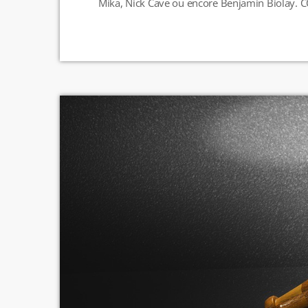
Mika, Nick Cave ou encore Benjamin Biolay. C