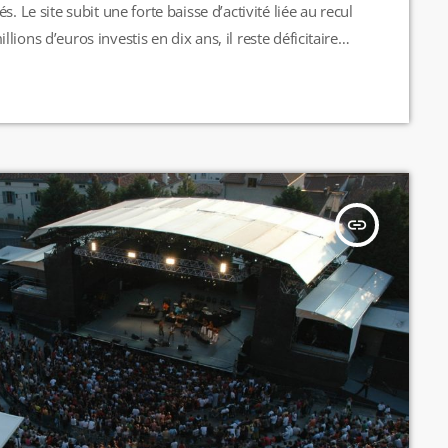
. Le site subit une forte baisse d’activité liée au recul
ions d’euros investis en dix ans, il reste déficitaire
insert_link