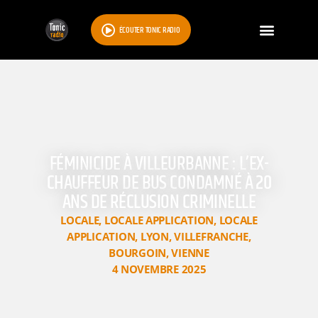
ÉCOUTER TONIC RADIO
FÉMINICIDE À VILLEURBANNE : L’EX-
CHAUFFEUR DE BUS CONDAMNÉ À 20
ANS DE RÉCLUSION CRIMINELLE
LOCALE
,
LOCALE APPLICATION
,
LOCALE
APPLICATION
,
LYON
,
VILLEFRANCHE
,
BOURGOIN
,
VIENNE
4 NOVEMBRE 2025