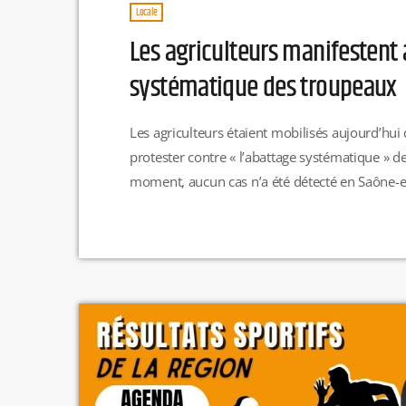
Locale
Les agriculteurs manifestent
systématique des troupeaux
Les agriculteurs étaient mobilisés aujourd’hui
protester contre « l’abattage systématique » 
moment, aucun cas n’a été détecté en Saône-et-
apporter leur soutien à la famille Lhomme, in
été abattus dans cette exploitation agricole.