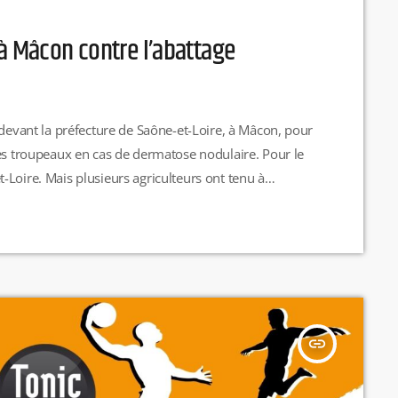
 à Mâcon contre l’abattage
 devant la préfecture de Saône-et-Loire, à Mâcon, pour
des troupeaux en cas de dermatose nodulaire. Pour le
Loire. Mais plusieurs agriculteurs ont tenu à
stallée dans le Doubs. Le 2 décembre, 83 bovins ont
insert_link