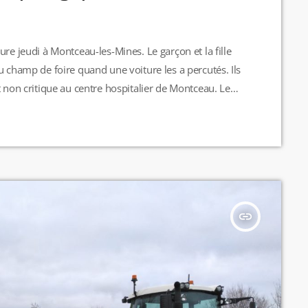
re jeudi à Montceau-les-Mines. Le garçon et la fille
u champ de foire quand une voiture les a percutés. Ils
t non critique au centre hospitalier de Montceau. Le
insert_link