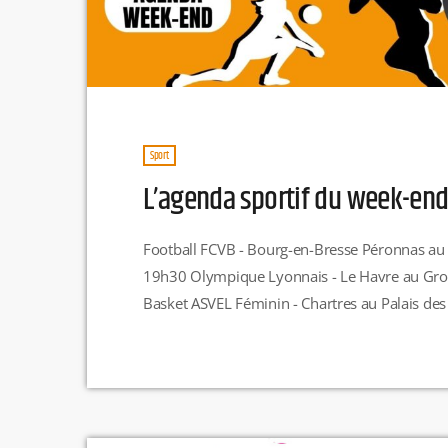
Sport
L’agenda sportif du week-en
Football FCVB - Bourg-en-Bresse Péronnas au
19h30 Olympique Lyonnais - Le Havre au Gr
Basket ASVEL Féminin - Chartres au Palais de
ASVEL - Cholet à la LDLC Arena le dimanche 1
Jallieu au Stadium municipal d'Albi le vendredi