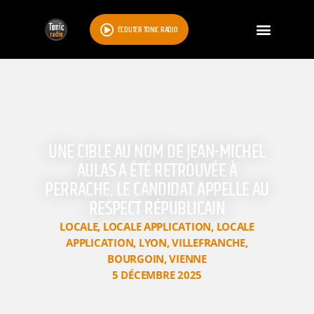
ÉCOUTER TONIC RADIO
UNE CIBLE AU NOM DE JEAN-MICHEL
AULAS A ÉTÉ RETROUVÉE À
PERRACHE, LE CANDIDAT APPELLE AU
RESPECT RÉPUBLICAIN
LOCALE
,
LOCALE APPLICATION
,
LOCALE
APPLICATION
,
LYON
,
VILLEFRANCHE
,
BOURGOIN
,
VIENNE
5 DÉCEMBRE 2025