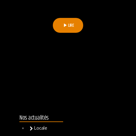
LIRE
play_arrow
Nos actualités
Locale