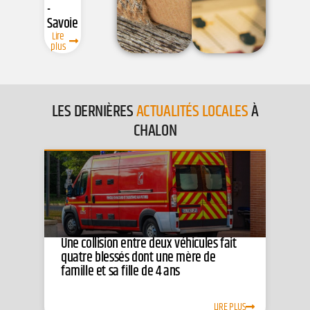
-
Savoie
Lire
plus
LES DERNIÈRES
ACTUALITÉS LOCALES
À
CHALON
Une collision entre deux véhicules fait
quatre blessés dont une mère de
famille et sa fille de 4 ans
LIRE PLUS