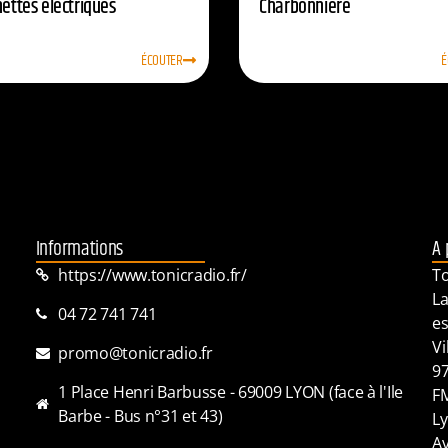
nettes électriques
Charbonnière
ÉCOUTER
É
Informations
A 
https://www.tonicradio.fr/
To
La
04 72 741 741
es
Vi
promo@tonicradio.fr
97
1 Place Henri Barbusse - 69009 LYON (face à l'Ile
FM
Barbe - Bus n°31 et 43)
Ly
Av