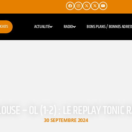
ACTUALITÉ
RADIO
BONS PLANS / BONNES ADRES
DCASTS
OUSE – OL (1-2) : LE REPLAY TONIC 
30 SEPTEMBRE 2024